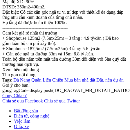
Mật độ XD: 90%
DTSD: 350m2-400m2.
Đặc biệt: Có các căn góc ngã tư vị trí đẹp với thiết kế đa dạng dáp
ứng nhu cầu kinh doanh của từng chủ nhân.
Hạ tầng đã được hoàn thiện 100% .
---------------------------------------------.
Cam kết giá rẻ nhất thị trường
+ Shophouse 125m2 (7.5mx25m) – 3 tầng : 4.9 tỷ/căn ( Đã bao
gồm toàn bộ chi phí xây thô).
+ Shophouse 187,5m2 (7.5mx25m) 3 tầng: 5.6 tỷ/căn.
+ Căn góc ngã tư đường 33m và 15m: 6.8 tỷ /căn.
Toàn bộ đều nằm trên mặt tiền đường 33m đối diện với 5ha quỹ đất
thương mại dịch vụ.
Xem thêm nội dung
Thu gọn nội dung
Tags:
Đà Nẵng
Quận Liên Chiểu
Mua bán nhà đất
Đất, nền dự án
Gợi ý cho bạn:
googTagCode.display.push('DO_RAOVAT_MB_DETAIL_BATDO
Copy
Chia sẻ
Chia sẻ qua Facebook
Chia sẻ qua Twitter
Bất động sản
Điện tử, công nghệ
Việc làm
Ô tô, xe