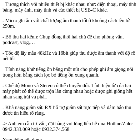
- Tương thích với nhiều thiết bị khác nhau như: điện thoại, máy tính
bảng, máy ảnh, máy tính và các thiết bị USB-C khác.
- Micro ghi âm với chất lượng âm thanh tốt ở khoảng cách lên tới
250m.
- Bộ thu hai kênh: Chụp đồng thời hai chủ đề cho phỏng vấn,
podcast, vlog,…
- Tốc độ lấy mẫu 48kHz và 16bit giúp thu được âm thanh với độ rõ
nét tốt.
- Tính năng khử tiếng ồn bằng một nút cho phép ghi âm giọng nói
trong hơn bằng cách lọc bỏ tiếng ồn xung quanh.
- Chế độ Mono và Stereo có thể chuyển đổi: Tính hiệu từ của hai
máy phát có thể được trộn lẫn cùng nhau hoặc được ghi giống hết
nhau sang trái và phải.
- Khả năng giám sát: RX hỗ trợ giám sát trực tiếp và đảm bảo thu
được tín hiệu rõ ràng.
-> Anh em cần tư vấn, đặt hàng vui lòng liên hệ qua Hotline/Zalo:
0942.333.069 hoặc 0932.374.568
Xem thêm nội dung