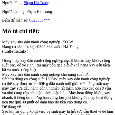
Người đăng:
Phạm Hà Trang
Người liên hệ:
Phạm Hà Trang
Bấm để hiện số:
0325338***
Mô tả chi tiết:
Máy xay sữa đậu nành công nghiệp 1500W
Hàng có sẵn liên hệ : 0325.338.445 - Hà Trang
( Call/sms/zalo )
Dòng máy xay đậu nành công nghiệp ngoài khoản xay khỏe, công
suất cao, dễ vệ sinh.. thì máy còn đặc biệt ở khả năng xay đậu tách
bã và nước riêng biệt.
Máy xay sữa đậu nành công nghiệp cho năng suất lớn
Sở hữu động cơ công suất 1500W, máy xay đậu nành công nghiệp
có thể xay được từ 50-60Kg đậu nành mỗi giờ. Với năng suất này,
máy xay sữa đậu nành công nghiệp rất thích hợp cho các cơ sở vừa
và nhỏ cung cấp sữa đậu nành, đậu hũ,.. Máy hoạt động khỏe, xay
nhanh, ít tiếng ồn nhưng bạn cũng lưu ý là không để máy hoạt động
liên tục quá 30 phút để đảm bảo độ bền cho động cơ.
Dễ dàng vệ sinh
Sau khi sử dụng xong việc vệ sinh máy là hết sức cần thiết vì để làm