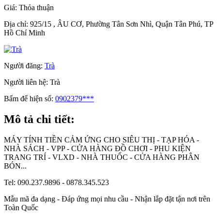
Giá:
Thỏa thuận
Địa chỉ:
925/15 , ÂU CƠ, Phường Tân Sơn Nhì, Quận Tân Phú, TP
Hồ Chí Minh
Người đăng:
Trà
Người liên hệ:
Trà
Bấm để hiện số:
0902379***
Mô tả chi tiết:
MÁY TÍNH TIỀN CẢM ỨNG CHO SIÊU THỊ - TẠP HÓA -
NHÀ SÁCH - VPP - CỬA HÀNG ĐỒ CHƠI - PHU KIỆN
TRANG TRÍ - VLXD - NHÀ THUỐC - CỬA HÀNG PHÂN
BÓN...
Tel: 090.237.9896 - 0878.345.523
Mẫu mã đa dạng - Đáp ứng mọi nhu cầu - Nhận lắp đặt tận nơi trên
Toàn Quốc