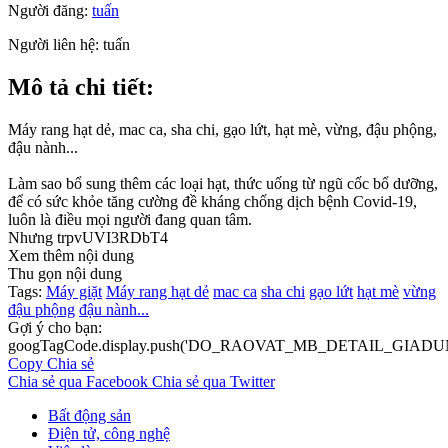
Người đăng:
tuấn
Người liên hệ:
tuấn
Mô tả chi tiết:
Máy rang hạt dẻ, mac ca, sha chi, gạo lứt, hạt mè, vừng, đậu phộng,
đậu nành...
Làm sao bổ sung thêm các loại hạt, thức uống từ ngũ cốc bổ dưỡng,
để có sức khỏe tăng cường đề kháng chống dịch bệnh Covid-19,
luôn là điều mọi người đang quan tâm.
Nhưng trpvUVI3RDbT4
Xem thêm nội dung
Thu gọn nội dung
Tags:
Máy giặt
Máy rang hạt dẻ
mac ca
sha chi
gạo lứt
hạt mè
vừng
đậu phộng
đậu nành...
Gợi ý cho bạn:
googTagCode.display.push('DO_RAOVAT_MB_DETAIL_GIADU
Copy
Chia sẻ
Chia sẻ qua Facebook
Chia sẻ qua Twitter
Bất động sản
Điện tử, công nghệ