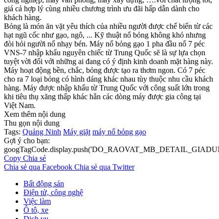
giá cả hợp lý cùng nhiều chương trình ưu đãi hấp dẫn dành cho
khách hàng.
Bỏng là món ăn vặt yêu thích của nhiều người được chế biến từ các
hạt ngũ cốc như gạo, ngô, ... Kỹ thuật nổ bỏng không khó nhưng
đòi hỏi người nổ nhạy bén. Máy nổ bỏng gạo 1 pha đầu nổ 7 péc
VNS-7 nhập khẩu nguyên chiếc từ Trung Quốc sẽ là sự lựa chọn
tuyệt vời đối với những ai đang có ý định kinh doanh mặt hàng này.
Máy hoạt động bền, chắc, bỏng được tạo ra thơm ngon. Có 7 péc
cho ra 7 loại bỏng có hình dáng khác nhau tùy thuộc nhu cầu khách
hàng. Máy được nhập khẩu từ Trung Quốc với công suất lớn trong
khi tiêu thụ xăng thấp khác hẳn các dòng máy được gia công tại
Việt Nam.
Xem thêm nội dung
Thu gọn nội dung
Tags:
Quảng Ninh
Máy giặt
máy nổ bỏng gạo
Gợi ý cho bạn:
googTagCode.display.push('DO_RAOVAT_MB_DETAIL_GIADU
Copy
Chia sẻ
Chia sẻ qua Facebook
Chia sẻ qua Twitter
Bất động sản
Điện tử, công nghệ
Việc làm
Ô tô, xe
Dịch vụ