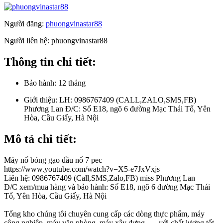
Người đăng:
phuongvinastar88
Người liên hệ:
phuongvinastar88
Thông tin chi tiết:
Bảo hành:
12 tháng
Giới thiệu:
LH: 0986767409 (CALL,ZALO,SMS,FB)
Phương Lan Đ/C: Số E18, ngõ 6 đường Mạc Thái Tổ, Yên
Hòa, Cầu Giấy, Hà Nội
Mô tả chi tiết:
Máy nổ bỏng gạo đầu nổ 7 pec
https://www.youtube.com/watch?v=X5-e7JxVxjs
Liên hệ: 0986767409 (Call,SMS,Zalo,FB) miss Phương Lan
Đ/C xem/mua hàng và bảo hành: Số E18, ngõ 6 đường Mạc Thái
Tổ, Yên Hòa, Cầu Giấy, Hà Nội
Tổng kho chúng tôi chuyên cung cấp các dòng thực phẩm, máy
công nghiệp, máy văn phòng, máy xây dựng, ….với chất lượng tốt,