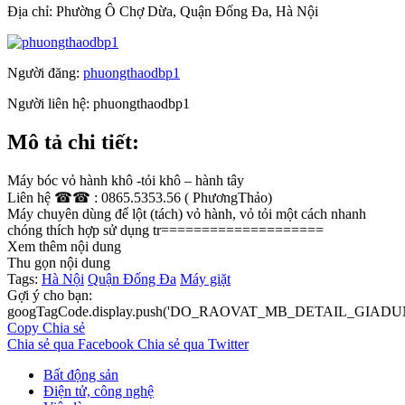
Địa chỉ:
Phường Ô Chợ Dừa, Quận Đống Đa, Hà Nội
Người đăng:
phuongthaodbp1
Người liên hệ:
phuongthaodbp1
Mô tả chi tiết:
Máy bóc vỏ hành khô -tỏi khô – hành tây
Liên hệ ☎☎ : 0865.5353.56 ( PhươngThảo)
Máy chuyên dùng để lột (tách) vỏ hành, vỏ tỏi một cách nhanh
chóng thích hợp sử dụng tr====================
Xem thêm nội dung
Thu gọn nội dung
Tags:
Hà Nội
Quận Đống Đa
Máy giặt
Gợi ý cho bạn:
googTagCode.display.push('DO_RAOVAT_MB_DETAIL_GIADU
Copy
Chia sẻ
Chia sẻ qua Facebook
Chia sẻ qua Twitter
Bất động sản
Điện tử, công nghệ