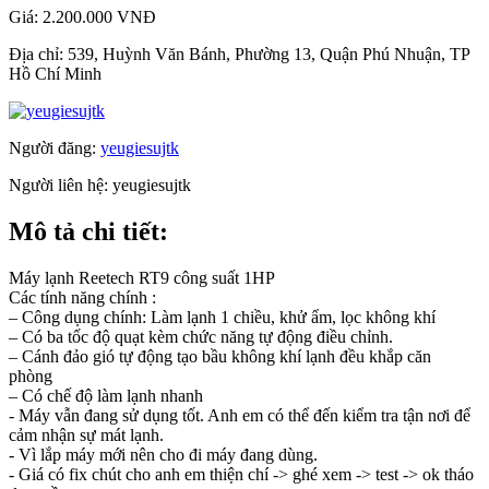
Giá:
2.200.000 VNĐ
Địa chỉ:
539, Huỳnh Văn Bánh, Phường 13, Quận Phú Nhuận, TP
Hồ Chí Minh
Người đăng:
yeugiesujtk
Người liên hệ:
yeugiesujtk
Mô tả chi tiết:
Máy lạnh Reetech RT9 công suất 1HP
Các tính năng chính :
– Công dụng chính: Làm lạnh 1 chiều, khử ẩm, lọc không khí
– Có ba tốc độ quạt kèm chức năng tự động điều chỉnh.
– Cánh đảo gió tự động tạo bầu không khí lạnh đều khắp căn
phòng
– Có chế độ làm lạnh nhanh
- Máy vẫn đang sử dụng tốt. Anh em có thể đến kiểm tra tận nơi để
cảm nhận sự mát lạnh.
- Vì lắp máy mới nên cho đi máy đang dùng.
- Giá có fix chút cho anh em thiện chí -> ghé xem -> test -> ok tháo