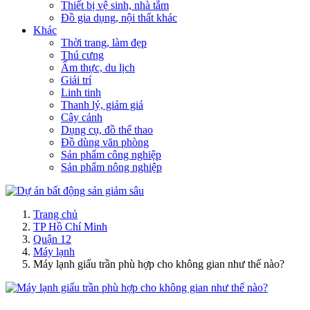
Thiết bị vệ sinh, nhà tắm
Đồ gia dụng, nội thất khác
Khác
Thời trang, làm đẹp
Thú cưng
Ẩm thực, du lịch
Giải trí
Linh tinh
Thanh lý, giảm giá
Cây cảnh
Dụng cụ, đồ thể thao
Đồ dùng văn phòng
Sản phẩm công nghiệp
Sản phẩm nông nghiệp
Trang chủ
TP Hồ Chí Minh
Quận 12
Máy lạnh
Máy lạnh giấu trần phù hợp cho không gian như thế nào?