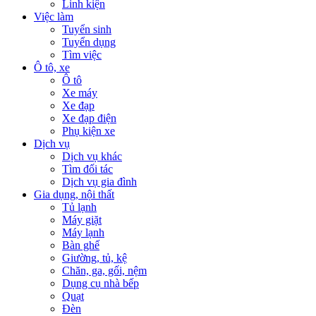
Linh kiện
Việc làm
Tuyển sinh
Tuyển dụng
Tìm việc
Ô tô, xe
Ô tô
Xe máy
Xe đạp
Xe đạp điện
Phụ kiện xe
Dịch vụ
Dịch vụ khác
Tìm đối tác
Dịch vụ gia đình
Gia dụng, nội thất
Tủ lạnh
Máy giặt
Máy lạnh
Bàn ghế
Giường, tủ, kệ
Chăn, ga, gối, nệm
Dụng cụ nhà bếp
Quạt
Đèn