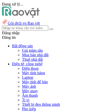
Đang xử lý...
Gói dịch vụ Rao vặt
Đăng nhập
Đăng tin
Bất động sản
Giá giảm sâu
Mua bán nhà đất
Thuê nhà đất
Điện tử, công nghệ
Điện thoại
Máy tính bảng
Laptop
Máy tính để bàn
Máy ảnh
Máy quay
Âm thanh
Ti vi
Thiết bị đeo thông minh
Phụ kiện