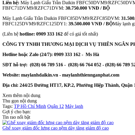
Liên hệ:
Máy Lạnh Giấu Trần Daikin FBFC50DVM9/RZFC50DV
FBFC71DVM9/RZFC71DVM:
30.750.000 VNĐ / BỘ
Máy Lạnh Giấu Trần Daikin FBFC85DVM9/RZFC85DVM:
31.50
FBFC125DVM9/RZFC125DY1:
39.500.000 VNĐ / BỘ
Máy lạnh 
(Liên hệ
hotline: 0909 333 162
để có giá tốt nhất)
CÔNG TY TNHH THƯƠNG MẠI DỊCH VỤ THIÊN NGÂN P
Hotline hoặc Zalo (24/7): 0909 333 162 - Ms Hà
SĐT hỗ trợ: (028) 66 789 516 - (028) 66 764 052 - (028) 66 789 5
Website: maylanhdaikin.vn - maylanhthiennganphat.com
Địa chỉ: 244/25 Đường HT17, KP.2, Phường Hiệp Thành, Quận
Xem thêm nội dung
Thu gọn nội dung
Tags:
TP Hồ Chí Minh
Quận 12
Máy lạnh
Gợi ý cho bạn:
Tin rao nổi bật
Ghế xoay giám đốc lưng cao nệm dày tăng giảm độ cao