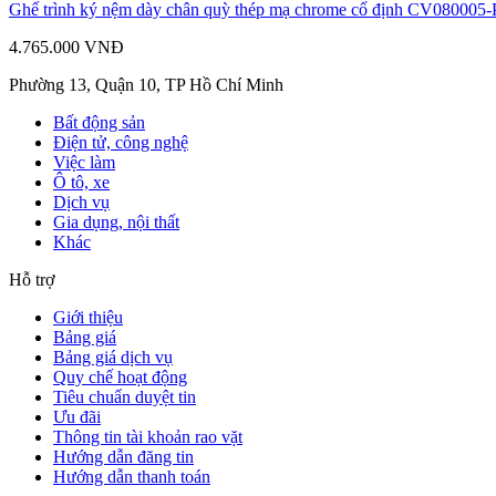
Ghế trình ký nệm dày chân quỳ thép mạ chrome cố định CV080005-
4.765.000 VNĐ
Phường 13, Quận 10, TP Hồ Chí Minh
Bất động sản
Điện tử, công nghệ
Việc làm
Ô tô, xe
Dịch vụ
Gia dụng, nội thất
Khác
Hỗ trợ
Giới thiệu
Bảng giá
Bảng giá dịch vụ
Quy chế hoạt động
Tiêu chuẩn duyệt tin
Ưu đãi
Thông tin tài khoản rao vặt
Hướng dẫn đăng tin
Hướng dẫn thanh toán