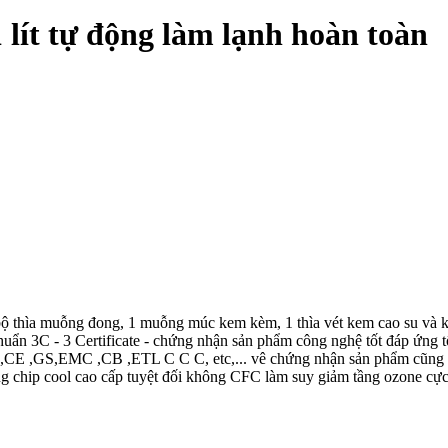
 lít tự động làm lạnh hoàn toàn
bộ thìa muỗng đong, 1 muỗng múc kem kèm, 1 thìa vét kem cao su và 
uẩn 3C - 3 Certificate - chứng nhận sản phẩm công nghệ tốt đáp ứng t
 ,GS,EMC ,CB ,ETL C C C, etc,... vê chứng nhận sản phẩm cũng như 
g chip cool cao cấp tuyệt đối không CFC làm suy giảm tầng ozone cực 