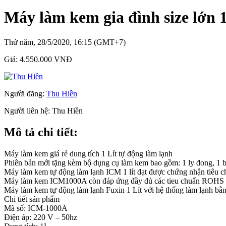
Máy làm kem gia đình size lớn 1
Thứ năm, 28/5/2020, 16:15 (GMT+7)
Giá:
4.550.000 VNĐ
Người đăng:
Thu Hiền
Người liên hệ:
Thu Hiền
Mô tả chi tiết:
Máy làm kem giá rẻ dung tích 1 Lít tự động làm lạnh
Phiên bản mới tặng kèm bộ dụng cụ làm kem bao gồm: 1 ly đong, 1 
Máy làm kem tự động làm lạnh ICM 1 lít đạt được chứng nhận tiêu ch
Máy làm kem ICM1000A còn đáp ứng đầy đủ các tieu chuẩn ROHS ,CE
Máy làm kem tự động làm lạnh Fuxin 1 Lít với hệ thống làm lạnh bằn
Chi tiết sản phẩm
Mã số: ICM-1000A
Điện áp: 220 V – 50hz