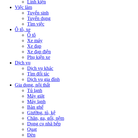
Linh kiện
Việc làm
Tuyển sinh
Tuyển dụng
Tìm việc
Ô tô, xe
Ô tô
Xe máy
Xe đạp
Xe đạp điện
Phụ kiện xe
Dịch vụ
Dịch vụ khác
Tìm đối tác
Dịch vụ gia đình
Gia dụng, nội thất
Tủ lạnh
Máy giặt
Máy lạnh
Bàn ghế
Giường, tủ, kệ
Chăn, ga, gối, nệm
Dụng cụ nhà bếp
Quạt
Đèn