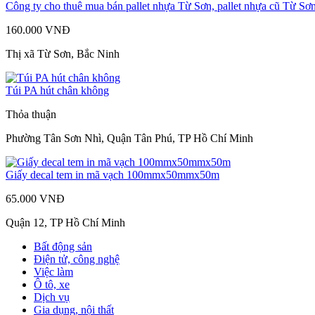
Công ty cho thuê mua bán pallet nhựa Từ Sơn, pallet nhựa cũ Từ Sơ
160.000 VNĐ
Thị xã Từ Sơn, Bắc Ninh
Túi PA hút chân không
Thỏa thuận
Phường Tân Sơn Nhì, Quận Tân Phú, TP Hồ Chí Minh
Giấy decal tem in mã vạch 100mmx50mmx50m
65.000 VNĐ
Quận 12, TP Hồ Chí Minh
Bất động sản
Điện tử, công nghệ
Việc làm
Ô tô, xe
Dịch vụ
Gia dụng, nội thất