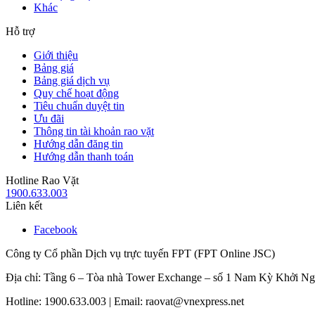
Khác
Hỗ trợ
Giới thiệu
Bảng giá
Bảng giá dịch vụ
Quy chế hoạt động
Tiêu chuẩn duyệt tin
Ưu đãi
Thông tin tài khoản rao vặt
Hướng dẫn đăng tin
Hướng dẫn thanh toán
Hotline Rao Vặt
1900.633.003
Liên kết
Facebook
Công ty Cổ phần Dịch vụ trực tuyến FPT (FPT Online JSC)
Địa chỉ: Tầng 6 – Tòa nhà Tower Exchange – số 1 Nam Kỳ Khởi N
Hotline: 1900.633.003 | Email: raovat@vnexpress.net