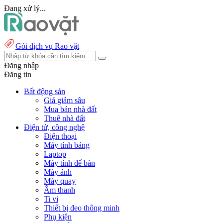
Đang xử lý...
Gói dịch vụ Rao vặt
Đăng nhập
Đăng tin
Bất động sản
Giá giảm sâu
Mua bán nhà đất
Thuê nhà đất
Điện tử, công nghệ
Điện thoại
Máy tính bảng
Laptop
Máy tính để bàn
Máy ảnh
Máy quay
Âm thanh
Ti vi
Thiết bị đeo thông minh
Phụ kiện