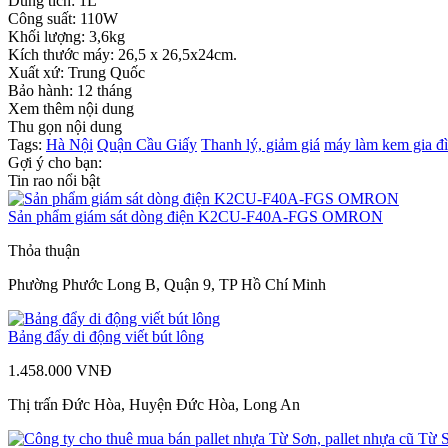
Dung tích: 1L
Công suất: 110W
Khối lượng: 3,6kg
Kích thước máy: 26,5 x 26,5x24cm.
Xuất xứ: Trung Quốc
Bảo hành: 12 tháng
Xem thêm nội dung
Thu gọn nội dung
Tags:
Hà Nội
Quận Cầu Giấy
Thanh lý, giảm giá
máy làm kem gia đ
Gợi ý cho bạn:
Tin rao nổi bật
Sản phẩm giám sát dòng điện K2CU-F40A-FGS OMRON
Thỏa thuận
Phường Phước Long B, Quận 9, TP Hồ Chí Minh
Bảng đẩy di động viết bút lông
1.458.000 VNĐ
Thị trấn Đức Hòa, Huyện Đức Hòa, Long An