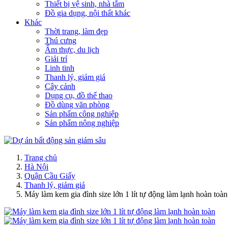
Thiết bị vệ sinh, nhà tắm
Đồ gia dụng, nội thất khác
Khác
Thời trang, làm đẹp
Thú cưng
Ẩm thực, du lịch
Giải trí
Linh tinh
Thanh lý, giảm giá
Cây cảnh
Dụng cụ, đồ thể thao
Đồ dùng văn phòng
Sản phẩm công nghiệp
Sản phẩm nông nghiệp
Trang chủ
Hà Nội
Quận Cầu Giấy
Thanh lý, giảm giá
Máy làm kem gia đình size lớn 1 lít tự động làm lạnh hoàn toàn