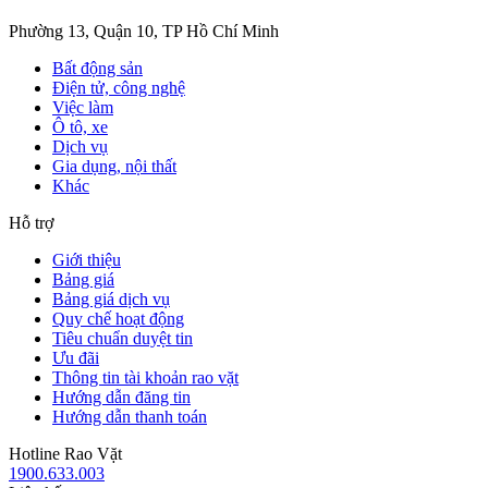
Phường 13, Quận 10, TP Hồ Chí Minh
Bất động sản
Điện tử, công nghệ
Việc làm
Ô tô, xe
Dịch vụ
Gia dụng, nội thất
Khác
Hỗ trợ
Giới thiệu
Bảng giá
Bảng giá dịch vụ
Quy chế hoạt động
Tiêu chuẩn duyệt tin
Ưu đãi
Thông tin tài khoản rao vặt
Hướng dẫn đăng tin
Hướng dẫn thanh toán
Hotline Rao Vặt
1900.633.003