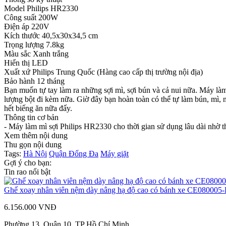
Model Philips HR2330
Công suất 200W
Điện áp 220V
Kích thước 40,5x30x34,5 cm
Trọng lượng 7.8kg
Màu sắc Xanh trắng
Hiển thị LED
Xuất xứ Philips Trung Quốc (Hàng cao cấp thị trường nội địa)
Bảo hành 12 tháng
Bạn muốn tự tay làm ra những sợi mì, sợi bún và cả nui nữa. Máy là
lượng bột đi kèm nữa. Giờ đây bạn hoàn toàn có thể tự làm bún, mì, n
hết biếng ăn nữa đấy.
Thông tin cơ bản
- Máy làm mì sợi Philips HR2330 cho thời gian sử dụng lâu dài nhờ t
Xem thêm nội dung
Thu gọn nội dung
Tags:
Hà Nội
Quận Đống Đa
Máy giặt
Gợi ý cho bạn:
Tin rao nổi bật
Ghế xoay nhân viên nệm dày nâng hạ độ cao có bánh xe CE080005-
6.156.000 VNĐ
Phường 13, Quận 10, TP Hồ Chí Minh