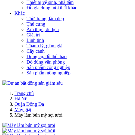
Thiết bị vệ sinh, nhà tắm
Đồ gia dụng, nội thất khác
Khác
Thời trang, làm đẹp
Thú cưng
Ẩm thực, du lịch
Giải trí
Linh tinh
Thanh lý, giảm giá
Cây cảnh
Dụng cụ, đồ thể thao
Đồ dùng văn phòng
Sản phẩm công nghiệp
Sản phẩm nông nghiệp
Trang chủ
Hà Nội
Quận Đống Đa
Máy giặt
Máy làm bún mỳ sợi tươi