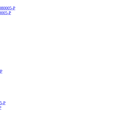
80005-P
P