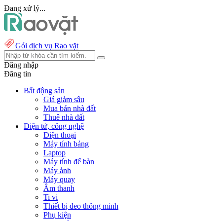
Đang xử lý...
Gói dịch vụ Rao vặt
Đăng nhập
Đăng tin
Bất động sản
Giá giảm sâu
Mua bán nhà đất
Thuê nhà đất
Điện tử, công nghệ
Điện thoại
Máy tính bảng
Laptop
Máy tính để bàn
Máy ảnh
Máy quay
Âm thanh
Ti vi
Thiết bị đeo thông minh
Phụ kiện