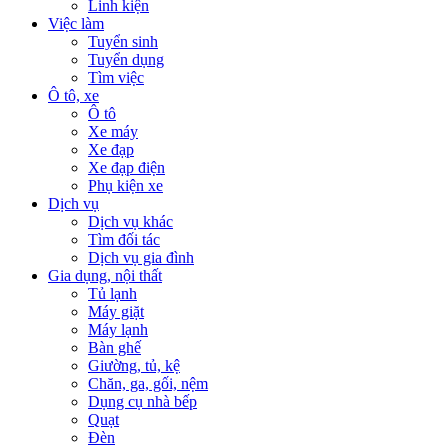
Linh kiện
Việc làm
Tuyển sinh
Tuyển dụng
Tìm việc
Ô tô, xe
Ô tô
Xe máy
Xe đạp
Xe đạp điện
Phụ kiện xe
Dịch vụ
Dịch vụ khác
Tìm đối tác
Dịch vụ gia đình
Gia dụng, nội thất
Tủ lạnh
Máy giặt
Máy lạnh
Bàn ghế
Giường, tủ, kệ
Chăn, ga, gối, nệm
Dụng cụ nhà bếp
Quạt
Đèn