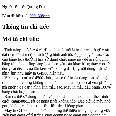
Người liên hệ:
Quang Đạt
Bấm để hiện số:
0901308***
Thông tin chi tiết:
Mô tả chi tiết:
- Tính năng in A3-A4 và đặc điểm nổi trội là in được khổ giấy rất
dài (lên tới cả mét), chất lượng hình ảnh tốt, độ phân giải cao. Các
cửa hàng hoa thường hay sử dụng chức năng này để in nội dung
băng rôn cho những lẵng hoa theo yêu cầu khác hàng thay cho sử
dụng cắt decal vừa tốn kém vừa không đa dạng nội dung màu sắc,
hình ảnh như máy in G4500 hiện nay.
- Với máy in màu G4500 chúng ta có thể in đa dạng màu sắc một
cách nhanh chống không tốn quá nhiều chất liệu decal vừa phức tạp
mà không đa dạng hình ảnh màu sắc. Máy in màu đầu phun 100%
hàng chất lượng cao.
- Bạn có thể sử dụng in bản vẽ phối cảnh, in menu, ảnh thẻ, hình
cưới, catalogue... rất đa năng phải không nào. Đặc biệt là máy nhỏ
gọn, không chiếm quá nhiều diện tích không gian.
- Máy in G4500 chính là điều không thể thiếu trong mọi công việc.
Nếu bạn đang có ý tưởng kinh doanh hoặc đang kinh doanh hãy