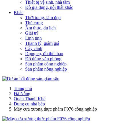
Thiết bị vệ sinh, nhà tắm
Đồ gia dụng, nội thất khác
Khác
Thời trang, làm đẹp
Thú cưng
Ẩm thực, du lịch
Giải trí
Linh tinh
Thanh lý, giảm giá
Cây cảnh
Dụng cụ, đồ thể thao
Đồ dùng văn phòng
Sản phẩm công nghiệp
Sản phẩm nông nghiệp
Trang chủ
Đà Nẵng
Quận Thanh Khê
Dụng cụ nhà bếp
Máy cưa xương thực phẩm F076 công nghiệp