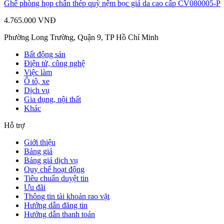
Ghế phòng họp chân thép quỳ nệm bọc giả da cao cấp CV080005-P
4.765.000 VNĐ
Phường Long Trường, Quận 9, TP Hồ Chí Minh
Bất động sản
Điện tử, công nghệ
Việc làm
Ô tô, xe
Dịch vụ
Gia dụng, nội thất
Khác
Hỗ trợ
Giới thiệu
Bảng giá
Bảng giá dịch vụ
Quy chế hoạt động
Tiêu chuẩn duyệt tin
Ưu đãi
Thông tin tài khoản rao vặt
Hướng dẫn đăng tin
Hướng dẫn thanh toán