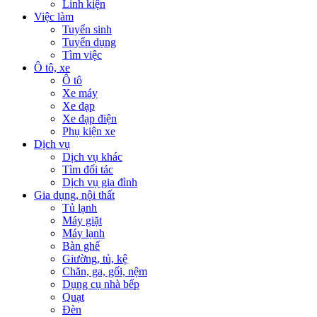
Linh kiện
Việc làm
Tuyển sinh
Tuyển dụng
Tìm việc
Ô tô, xe
Ô tô
Xe máy
Xe đạp
Xe đạp điện
Phụ kiện xe
Dịch vụ
Dịch vụ khác
Tìm đối tác
Dịch vụ gia đình
Gia dụng, nội thất
Tủ lạnh
Máy giặt
Máy lạnh
Bàn ghế
Giường, tủ, kệ
Chăn, ga, gối, nệm
Dụng cụ nhà bếp
Quạt
Đèn