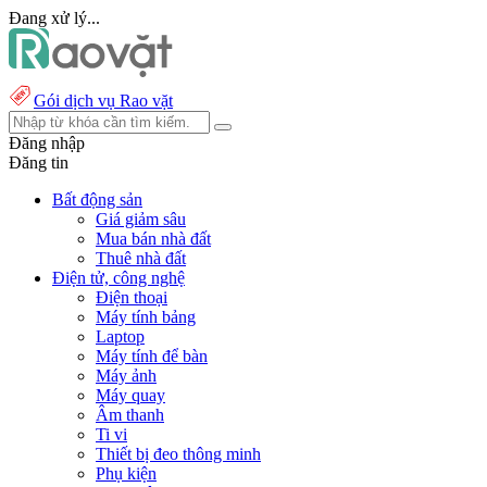
Đang xử lý...
Gói dịch vụ Rao vặt
Đăng nhập
Đăng tin
Bất động sản
Giá giảm sâu
Mua bán nhà đất
Thuê nhà đất
Điện tử, công nghệ
Điện thoại
Máy tính bảng
Laptop
Máy tính để bàn
Máy ảnh
Máy quay
Âm thanh
Ti vi
Thiết bị đeo thông minh
Phụ kiện