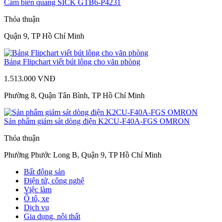
Cảm biến quang SICK GTB6-P4231
Thỏa thuận
Quận 9, TP Hồ Chí Minh
Bảng Flipchart viết bút lông cho văn phòng
1.513.000 VNĐ
Phường 8, Quận Tân Bình, TP Hồ Chí Minh
Sản phẩm giám sát dòng điện K2CU-F40A-FGS OMRON
Thỏa thuận
Phường Phước Long B, Quận 9, TP Hồ Chí Minh
Bất động sản
Điện tử, công nghệ
Việc làm
Ô tô, xe
Dịch vụ
Gia dụng, nội thất