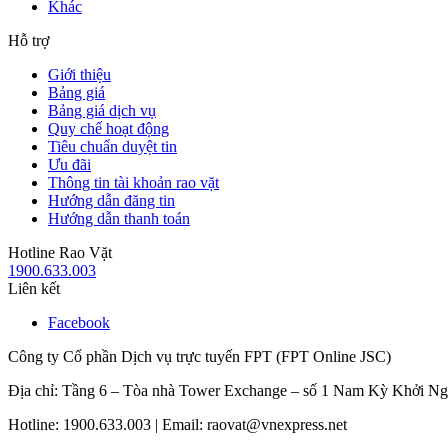
Khác
Hỗ trợ
Giới thiệu
Bảng giá
Bảng giá dịch vụ
Quy chế hoạt động
Tiêu chuẩn duyệt tin
Ưu đãi
Thông tin tài khoản rao vặt
Hướng dẫn đăng tin
Hướng dẫn thanh toán
Hotline Rao Vặt
1900.633.003
Liên kết
Facebook
Công ty Cổ phần Dịch vụ trực tuyến FPT (FPT Online JSC)
Địa chỉ: Tầng 6 – Tòa nhà Tower Exchange – số 1 Nam Kỳ Khởi N
Hotline: 1900.633.003 | Email: raovat@vnexpress.net