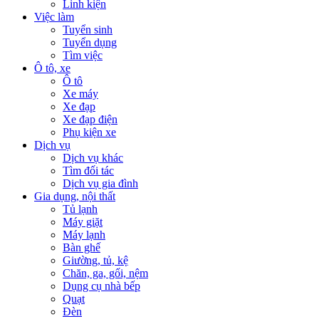
Linh kiện
Việc làm
Tuyển sinh
Tuyển dụng
Tìm việc
Ô tô, xe
Ô tô
Xe máy
Xe đạp
Xe đạp điện
Phụ kiện xe
Dịch vụ
Dịch vụ khác
Tìm đối tác
Dịch vụ gia đình
Gia dụng, nội thất
Tủ lạnh
Máy giặt
Máy lạnh
Bàn ghế
Giường, tủ, kệ
Chăn, ga, gối, nệm
Dụng cụ nhà bếp
Quạt
Đèn