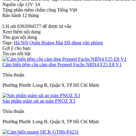
Nguồn cấp 12V 3A
Tặng phần mềm chấm công Tiếng Việt
Bảo hành 12 tháng
LH sdt 0392094577 để được tư vấn
Xem thêm nội dung
Thu gọn nội dung
Tags:
Hà Nội
Quận Hoàng Mai
Đồ dùng văn phòng
Gợi ý cho bạn:
Tin rao nổi bật
Cảm biến tiệm cận cảm ứng Pepperl Fuchs NBN4 F25 E8 V1
Thỏa thuận
Phường Phước Long B, Quận 9, TP Hồ Chí Minh
Sản phẩm giám sát an toàn PNOZ X3
Thỏa thuận
Phường Phước Long B, Quận 9, TP Hồ Chí Minh