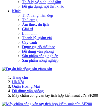
Thiết bị vệ sinh, nhà tắm
Đồ gia dụng, nội thất khác
Khác
Thời trang, làm đẹp
Thú cưng
Ẩm thực, du lịch
Giải trí
Linh tinh
Thanh lý, giảm giá
Cây cảnh
Dụng cụ, đồ thể thao
Đồ dùng văn phòng
Sản phẩm công nghiệp
Sản phẩm nông nghiệp
Trang chủ
Hà Nội
Quận Hoàng Mai
Đồ dùng văn phòng
Máy chấm công vân tay tích hợp kiểm soát cửa SF200