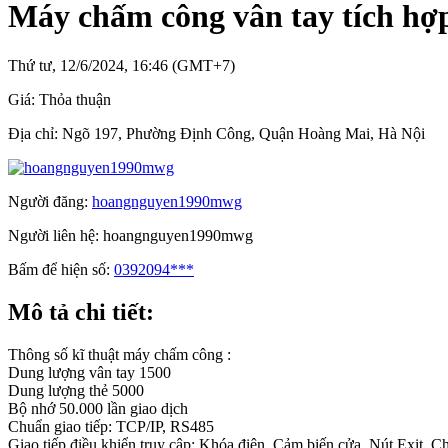
Máy chấm công vân tay tích hợ
Thứ tư, 12/6/2024, 16:46 (GMT+7)
Giá:
Thỏa thuận
Địa chỉ:
Ngõ 197, Phường Định Công, Quận Hoàng Mai, Hà Nội
Người đăng:
hoangnguyen1990mwg
Người liên hệ:
hoangnguyen1990mwg
Bấm để hiện số:
0392094***
Mô tả chi tiết:
Thông số kĩ thuật máy chấm công :
Dung lượng vân tay 1500
Dung lượng thẻ 5000
Bộ nhớ 50.000 lần giao dịch
Chuẩn giao tiếp: TCP/IP, RS485
Giao tiếp điều khiển truy cập: Khóa điện, Cảm biến cửa, Nút Exit, 