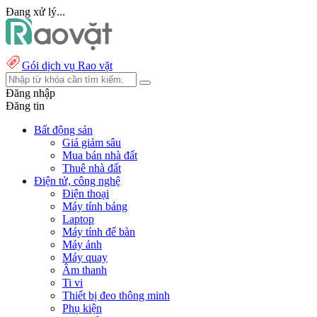
Đang xử lý...
Gói dịch vụ Rao vặt
Đăng nhập
Đăng tin
Bất động sản
Giá giảm sâu
Mua bán nhà đất
Thuê nhà đất
Điện tử, công nghệ
Điện thoại
Máy tính bảng
Laptop
Máy tính để bàn
Máy ảnh
Máy quay
Âm thanh
Ti vi
Thiết bị đeo thông minh
Phụ kiện