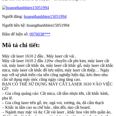
Người đăng:
hoangthanhhien15051994
Người liên hệ:
hoangthanhhien15051994
Bấm để hiện số:
0976038***
Mô tả chi tiết:
Máy cắt laser 1610 2 đầu , Máy laser cắt vải ,
Máy cắt laser 1610 2 đầu 120w chuyên cắt phi kim, máy laser cắt
vải, máy laser cắt khắc da, máy laser cắt khắc gỗ, máy laser cắt khắc
mica, máy laser cắt khắc đồ lưu niệm, máy laser cắt thiệp… Ngày
nay với sự phát triển của nền công nghiệp hiện đại, kéo theo nhu
cầu sử dụng máy móc cũng ngày càng tăng cao.
BẠN CÓ THỂ SỬ DỤNG MÁY CẮT LASER 1610 VÀO VIỆC
GÌ?
– Gia công quảng cáo: Cắt mica, cắt tấm nhựa lớn, cắt khắc kính,
pha lê.
– Gia công laser trên gỗ, tre, ngà voi, xương, da, đá cẩm thạch
– Khắc in tấm cao su chế bản , tấm đôi, dao cắt board.
– Ngành may mặc và da: Cắt vải laser , khắc hoa văn trên quần áo,