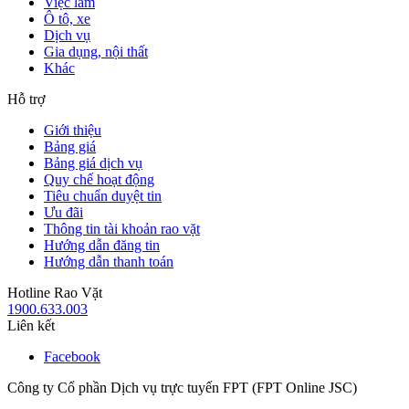
Việc làm
Ô tô, xe
Dịch vụ
Gia dụng, nội thất
Khác
Hỗ trợ
Giới thiệu
Bảng giá
Bảng giá dịch vụ
Quy chế hoạt động
Tiêu chuẩn duyệt tin
Ưu đãi
Thông tin tài khoản rao vặt
Hướng dẫn đăng tin
Hướng dẫn thanh toán
Hotline Rao Vặt
1900.633.003
Liên kết
Facebook
Công ty Cổ phần Dịch vụ trực tuyến FPT (FPT Online JSC)