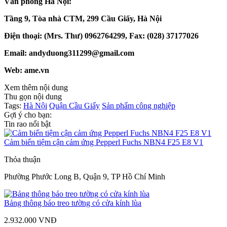
Văn phòng Hà Nội:
Tầng 9, Tòa nhà CTM, 299 Cầu Giấy, Hà Nội
Điện thoại: (Mrs. Thư) 0962764299, Fax: (028) 37177026
Email: andyduong311299@gmail.com
Web: ame.vn
Xem thêm nội dung
Thu gọn nội dung
Tags:
Hà Nội
Quận Cầu Giấy
Sản phẩm công nghiệp
Gợi ý cho bạn:
Tin rao nổi bật
Cảm biến tiệm cận cảm ứng Pepperl Fuchs NBN4 F25 E8 V1
Thỏa thuận
Phường Phước Long B, Quận 9, TP Hồ Chí Minh
Bảng thông báo treo tường có cửa kính lùa
2.932.000 VNĐ