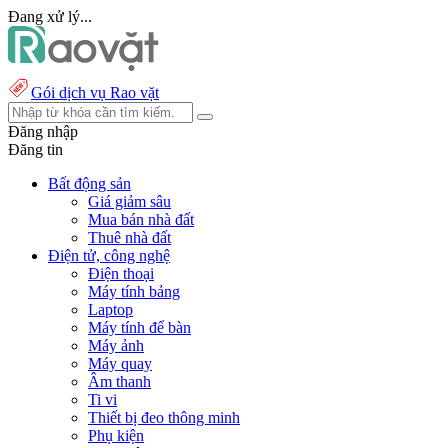
Đang xử lý...
Gói dịch vụ Rao vặt
Đăng nhập
Đăng tin
Bất động sản
Giá giảm sâu
Mua bán nhà đất
Thuê nhà đất
Điện tử, công nghệ
Điện thoại
Máy tính bảng
Laptop
Máy tính để bàn
Máy ảnh
Máy quay
Âm thanh
Ti vi
Thiết bị đeo thông minh
Phụ kiện