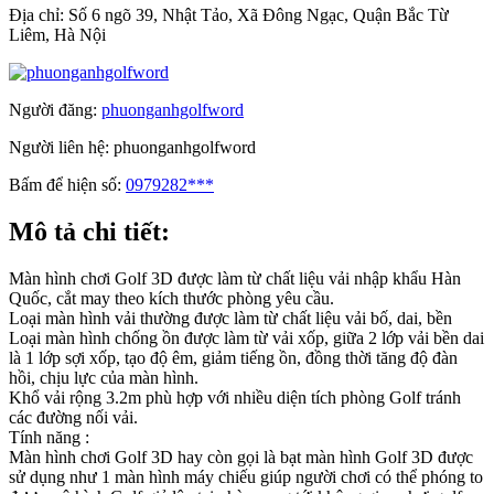
Địa chỉ:
Số 6 ngõ 39, Nhật Tảo, Xã Đông Ngạc, Quận Bắc Từ
Liêm, Hà Nội
Người đăng:
phuonganhgolfword
Người liên hệ:
phuonganhgolfword
Bấm để hiện số:
0979282***
Mô tả chi tiết:
Màn hình chơi Golf 3D được làm từ chất liệu vải nhập khẩu Hàn
Quốc, cắt may theo kích thước phòng yêu cầu.
Loại màn hình vải thường được làm từ chất liệu vải bố, dai, bền
Loại màn hình chống ồn được làm từ vải xốp, giữa 2 lớp vải bền dai
là 1 lớp sợi xốp, tạo độ êm, giảm tiếng ồn, đồng thời tăng độ đàn
hồi, chịu lực của màn hình.
Khổ vải rộng 3.2m phù hợp với nhiều diện tích phòng Golf tránh
các đường nối vải.
Tính năng :
Màn hình chơi Golf 3D hay còn gọi là bạt màn hình Golf 3D được
sử dụng như 1 màn hình máy chiếu giúp người chơi có thể phóng to