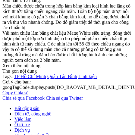
Bảo hành: 12 tháng.
Màn chiếu được chứa trong hộp làm bằng kim loại hình lục lăng có
kích thước bằng chiều ngang của màn. Toàn bộ hộp màn được nối
với một khung có gắn 3 chân bằng kim loại, nó dễ dàng được duỗi
ra và thu vào nhanh chóng. Do đó giảm triệt để thời gian cho công
tác chuẩn bị.
Vải màn chiếu làm bằng chất liệu Matte White siêu trắng, đồng thời
được phủ một lớp sơn tĩnh điện cho phép nó phản chiếu chân thực
hình ảnh từ máy chiếu. Góc nhìn lên tới 55 độ theo chiều ngang do
vậy ta có thể sử dụng màn cho cả những phòng có không gian
tương đối rộng mà đảm bảo được chất lượng hình ảnh cho những
người xem cách xa 2 bên màn.
Xem thêm nội dung
Thu gọn nội dung
Tags:
TP Hồ Chí Minh
Quận Tân Bình
Linh kiện
Gợi ý cho bạn:
googTagCode.display.push('DO_RAOVAT_MB_DETAIL_DIEN
Copy
Chia sẻ
Chia sẻ qua Facebook
Chia sẻ qua Twitter
Bất động sản
Điện tử, công nghệ
Việc làm
Ô tô, xe
Dịch vụ