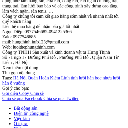
dụng như làm hàng rào, cửa rào, cổng rào, rào ngăn chuồng trại,
trang trại, làm lưới bao bảo vệ các công trình xây dựng cao tầng,
làm vách ngăn, sân tenis, …
Công ty chúng tôi cam kết giao hàng sớm nhất và nhanh nhất tới
quý khách hàng
Liên hệ mua hàng để nhận báo giá tốt nhất
Ngọc Diệp: 0977546685-0941225366
Zalo: 0977546685
mail: hungthinh.info123@gmail.com
Web: luoithephungthinh.com
Công ty TNHH Sản xuất và kinh doanh vật tư Hưng Thịnh
Sô 71 ngõ 17 Đường Phú Đô , Phường Phú Đô , Quận Nam Từ
Liêm , Hà Nội
Xem thêm nội dung
Thu gọn nội dung
Tags:
Hà Nội
Quận Hoàn Kiếm
Linh tinh
lưới hàn bọc nhựa
lưới
hàn ô vuông
Gợi ý cho bạn:
Gọi điện
Copy
Chia sẻ
Chia sẻ qua Facebook
Chia sẻ qua Twitter
Bất động sản
Điện tử, công nghệ
Việc làm
Ô tô, xe