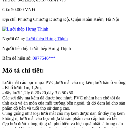
Giá:
50.000 VNĐ
Địa chỉ:
Phường Chương Dương Độ, Quận Hoàn Kiếm, Hà Nội
Người đăng:
Lưới thép Hưng Thịnh
Người liên hệ:
Lưới thép Hưng Thịnh
Bấm để hiện số:
0977546***
Mô tả chi tiết:
Lưới mắt cáo bọc nhựa PVC,lưới mắt cáo mạ kẽm,lưới hàn ô vuông
- Khổ lưới: 1m, 1,2m,
- dây lưới 1,2ly ô 20x20,dây 3 ô 50x50
Các sợi dây mạ kẽm đã được bọc nhựa PVC nhằm hạn chế tối đa
tính axit và ăn mòn của môi trường bên ngoài, từ đó đem lại cho sản
phẩm độ bền và tuổi thọ sử dụng cao.
Cũng giống như loại lưới mắt cáo mạ kẽm được đan từ dây mạ kẽm
không rỉ, lưới mắt cáo bọc nhựa là sản phẩm cao cấp hơn và bền
đẹp hơn được dùng rộng rãi phổ biến và hiệu quả nhất là trong dân