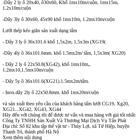
-Dây 2 ly ô 20x40, ô30x60, Khổ 1mx10m/cuộn, 1mx15m,
1.2x10m/cuộn
-Dây 3ly ô 30x60, 45x90 khổ 1mx10m, 1.2mx10m/cuộn
Lưới thép kéo giãn sản xuất dạng tấm
- Dây 3 ly ô 36x101.6 khổ 1,5x2m, 1,5x3m (XG19(
-Dây 4ly ô 36x101.6mm. khổ 1.5mx2m/ tấm, 1,5x3m( XG20)
- Dây 2 ly ô 22x50.8(XG42), khổ 1mx10m,,
1.2mx10,1.5mx10m/cuộn
- Dây 5y ô 36x101.6(XG21).1.5mx2m/tấm.
- Inox.dây 2ly ô 22x50.8mm. khổ 1mx20m/cuộn
và sản xuất theo yêu cầu của khách hàng tấm lưới CG19, Xg20,
XG21...XG42, XG43, XG44
Hãy đến với chúng tôi để được tư vấn và mua hàng với giá tốt nhất:
Công Ty TNHH Sản Xuất Và Thương Mại Dịch Vụ Tấn Phát
Địa chỉ: Số 82 khu tập thể vật tư - Thủy Lợi, xã Tứ Hiệp, huyện
Thanh Trì, thành phố Hà Nộ
Xem thêm nội dung