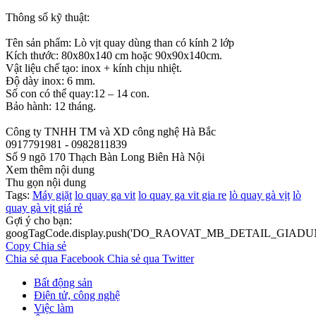
Thông số kỹ thuật:
Tên sản phẩm: Lò vịt quay dùng than có kính 2 lớp
Kích thước: 80x80x140 cm hoặc 90x90x140cm.
Vật liệu chế tạo: inox + kính chịu nhiệt.
Độ dày inox: 6 mm.
Số con có thể quay:12 – 14 con.
Bảo hành: 12 tháng.
Công ty TNHH TM và XD công nghệ Hà Bắc
0917791981 - 0982811839
Số 9 ngõ 170 Thạch Bàn Long Biên Hà Nội
Xem thêm nội dung
Thu gọn nội dung
Tags:
Máy giặt
lo quay ga vit
lo quay ga vit gia re
lò quay gà vịt
lò
quay gà vịt giá rẻ
Gợi ý cho bạn:
googTagCode.display.push('DO_RAOVAT_MB_DETAIL_GIADU
Copy
Chia sẻ
Chia sẻ qua Facebook
Chia sẻ qua Twitter
Bất động sản
Điện tử, công nghệ
Việc làm