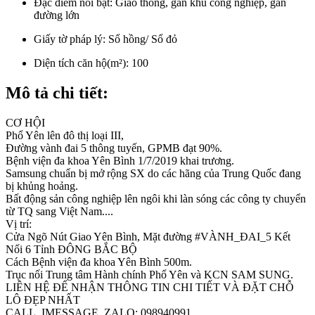
Đặc điểm nổi bật:
Giao thông, gần khu công nghiệp, gần
đường lớn
Giấy tờ pháp lý:
Sổ hồng/ Sổ đỏ
Diện tích căn hộ(m²):
100
Mô tả chi tiết:
CƠ HỘI
Phổ Yên lên đô thị loại III,
Đường vành đai 5 thông tuyến, GPMB đạt 90%.
Bệnh viện đa khoa Yên Bình 1/7/2019 khai trương.
Samsung chuẩn bị mở rộng SX do các hãng của Trung Quốc đang
bị khủng hoảng.
Bất động sản công nghiệp lên ngôi khi làn sóng các công ty chuyển
từ TQ sang Việt Nam....
Vị trí:
Cửa Ngõ Nút Giao Yên Bình, Mặt đường #VÀNH_ĐAI_5 Kết
Nối 6 Tỉnh ĐÔNG BẮC BỘ
Cách Bệnh viện đa khoa Yên Bình 500m.
Trục nối Trung tâm Hành chính Phổ Yên và KCN SAM SUNG.
LIÊN HỆ ĐỂ NHẬN THÔNG TIN CHI TIẾT VÀ ĐẶT CHỖ
LÔ ĐẸP NHẤT
CALL, IMESSAGE, ZALO: 098940991