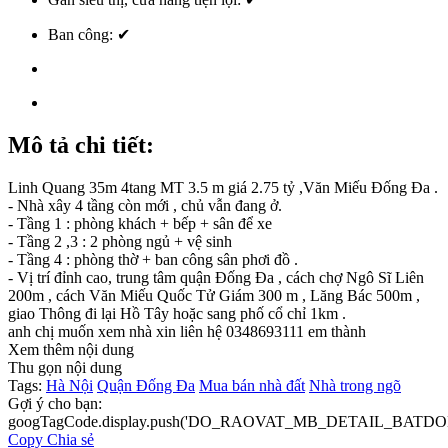
Ban công:
✔
Mô tả chi tiết:
Linh Quang 35m 4tang MT 3.5 m giá 2.75 tỷ ,Văn Miếu Đống Đa .
- Nhà xây 4 tầng còn mới , chủ vẫn đang ở.
- Tầng 1 : phòng khách + bếp + sân để xe
- Tầng 2 ,3 : 2 phòng ngủ + vệ sinh
- Tầng 4 : phòng thờ + ban công sân phơi đồ .
- Vị trí đỉnh cao, trung tâm quận Đống Đa , cách chợ Ngô Sĩ Liên
200m , cách Văn Miếu Quốc Tử Giám 300 m , Lăng Bác 500m ,
giao Thông đi lại Hồ Tây hoặc sang phố cổ chỉ 1km .
anh chị muốn xem nhà xin liên hệ 0348693111 em thành
Xem thêm nội dung
Thu gọn nội dung
Tags:
Hà Nội
Quận Đống Đa
Mua bán nhà đất
Nhà trong ngõ
Gợi ý cho bạn:
googTagCode.display.push('DO_RAOVAT_MB_DETAIL_BATDO
Copy
Chia sẻ