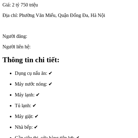
Giá:
2 tỷ 750 triệu
Địa chỉ:
Phường Văn Miếu, Quận Đống Đa, Hà Nội
Người đăng:
Người liên hệ:
Thông tin chi tiết:
Dụng cụ nấu ăn:
✔
Máy nước nóng:
✔
Máy lạnh:
✔
Tủ lạnh:
✔
Máy giặt:
✔
Nhà bếp:
✔
Gần siêu thị, cửa hàng tiện lợi:
✔