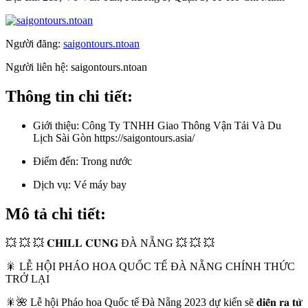
Người đăng:
saigontours.ntoan
Người liên hệ:
saigontours.ntoan
Thông tin chi tiết:
Giới thiệu:
Công Ty TNHH Giao Thông Vận Tải Và Du
Lịch Sài Gòn https://saigontours.asia/
Điểm đến:
Trong nước
Dịch vụ:
Vé máy bay
Mô tả chi tiết:
💥 💥 💥 𝐂𝐇𝐈𝐋𝐋 𝐂𝐔̀𝐍𝐆 ĐÀ NẴNG 💥 💥 💥
🎇 LỄ HỘI PHÁO HOA QUỐC TẾ ĐÀ NẴNG CHÍNH THỨC
TRỞ LẠI
🎇🌺 Lễ hội Pháo hoa Quốc tế Đà Nẵng 2023 dự kiến sẽ 𝐝𝐢𝐞̂̃𝐧 𝐫𝐚 𝐭𝐮̛̀