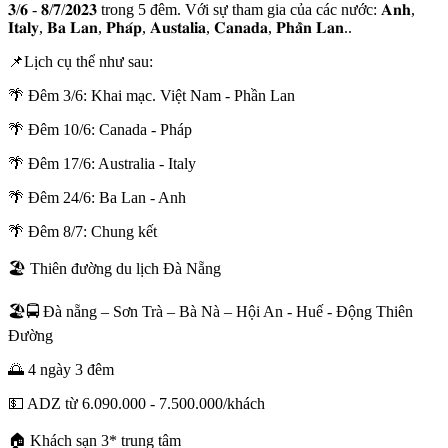
𝟑/𝟔 - 𝟖/𝟕/𝟐𝟎𝟐𝟑 trong 5 đêm. Với sự tham gia của các nước: 𝐀𝐧𝐡,
𝐈𝐭𝐚𝐥𝐲, 𝐁𝐚 𝐋𝐚𝐧, 𝐏𝐡𝐚́𝐩, 𝐀𝐮𝐬𝐭𝐚𝐥𝐢𝐚, 𝐂𝐚𝐧𝐚𝐝𝐚, 𝐏𝐡𝐚̂̀𝐧 𝐋𝐚𝐧..
📌Lịch cụ thể như sau:
🌴 Đêm 3/6: Khai mạc. Việt Nam - Phần Lan
🌴 Đêm 10/6: Canada - Pháp
🌴 Đêm 17/6: Australia - Italy
🌴 Đêm 24/6: Ba Lan - Anh
🌴 Đêm 8/7: Chung kết
🏖 Thiên đường du lịch Đà Nẵng
🏖🚍 Đà nẵng – Sơn Trà – Bà Nà – Hội An - Huế - Động Thiên
Đường
🌅 4 ngày 3 đêm
💵 ADZ từ 6.090.000 - 7.500.000/khách
🏠 Khách sạn 3* trung tâm