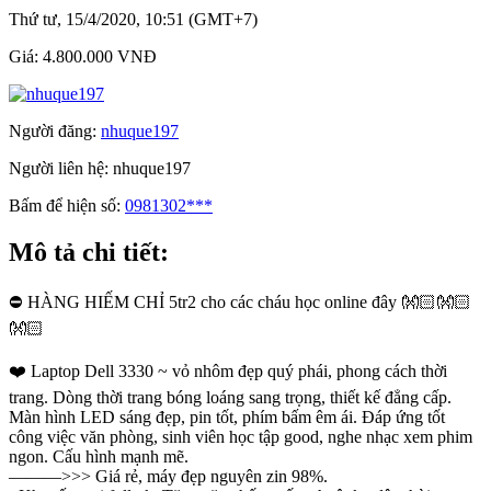
Thứ tư, 15/4/2020, 10:51 (GMT+7)
Giá:
4.800.000 VNĐ
Người đăng:
nhuque197
Người liên hệ:
nhuque197
Bấm để hiện số:
0981302***
Mô tả chi tiết:
⛔️ HÀNG HIẾM CHỈ 5tr2 cho các cháu học online đây 👐🏻👐🏻
👐🏻
❤️ Laptop Dell 3330 ~ vỏ nhôm đẹp quý phái, phong cách thời
trang. Dòng thời trang bóng loáng sang trọng, thiết kế đẳng cấp.
Màn hình LED sáng đẹp, pin tốt, phím bấm êm ái. Đáp ứng tốt
công việc văn phòng, sinh viên học tập good, nghe nhạc xem phim
ngon. Cấu hình mạnh mẽ.
———>>> Giá rẻ, máy đẹp nguyên zin 98%.