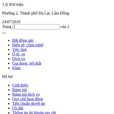
5 tỷ 850 triệu
Phường 2, Thành phố Đà Lạt, Lâm Đồng
24/07/2019
Trang
của 2
Bất động sản
Điện tử, công nghệ
Việc làm
Ô tô, xe
Dịch vụ
Gia dụng, nội thất
Khác
Hỗ trợ
Giới thiệu
Bảng giá
Bảng giá dịch vụ
Quy chế hoạt động
Tiêu chuẩn duyệt tin
Ưu đãi
Thông tin tài khoản rao vặt