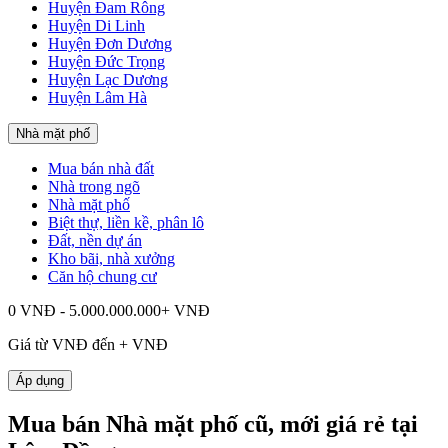
Huyện Đam Rông
Huyện Di Linh
Huyện Đơn Dương
Huyện Đức Trọng
Huyện Lạc Dương
Huyện Lâm Hà
Nhà mặt phố
Mua bán nhà đất
Nhà trong ngõ
Nhà mặt phố
Biệt thự, liền kề, phân lô
Đất, nền dự án
Kho bãi, nhà xưởng
Căn hộ chung cư
0 VNĐ - 5.000.000.000+ VNĐ
Giá từ
VNĐ đến
+
VNĐ
Áp dụng
Mua bán Nhà mặt phố cũ, mới giá rẻ tại