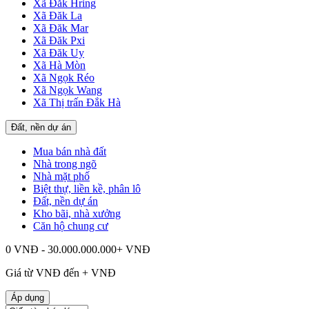
Xã Đăk Hring
Xã Đăk La
Xã Đăk Mar
Xã Đăk Pxi
Xã Đăk Uy
Xã Hà Mòn
Xã Ngọk Réo
Xã Ngọk Wang
Xã Thị trấn Đắk Hà
Đất, nền dự án
Mua bán nhà đất
Nhà trong ngõ
Nhà mặt phố
Biệt thự, liền kề, phân lô
Đất, nền dự án
Kho bãi, nhà xưởng
Căn hộ chung cư
0 VNĐ - 30.000.000.000+ VNĐ
Giá từ
VNĐ đến
+
VNĐ
Áp dụng