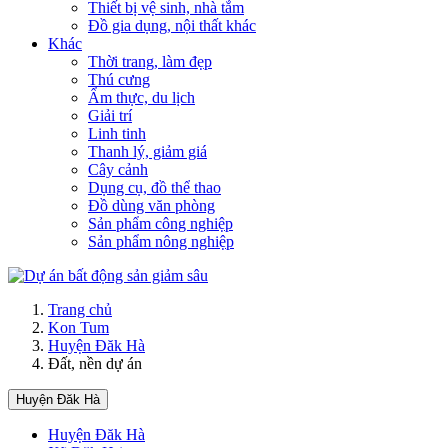
Thiết bị vệ sinh, nhà tắm
Đồ gia dụng, nội thất khác
Khác
Thời trang, làm đẹp
Thú cưng
Ẩm thực, du lịch
Giải trí
Linh tinh
Thanh lý, giảm giá
Cây cảnh
Dụng cụ, đồ thể thao
Đồ dùng văn phòng
Sản phẩm công nghiệp
Sản phẩm nông nghiệp
Trang chủ
Kon Tum
Huyện Đăk Hà
Đất, nền dự án
Huyện Đăk Hà
Huyện Đăk Hà