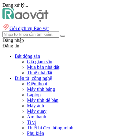
Đang xử lý...
Gói dịch vụ Rao vặt
Đăng nhập
Đăng tin
Bất động sản
Giá giảm sâu
Mua bán nhà đất
Thuê nhà đất
Điện tử, công nghệ
Điện thoại
Máy tính bảng
Laptop
Máy tính để bàn
Máy ảnh
Máy quay
Âm thanh
Ti vi
Thiết bị đeo thông minh
Phụ kiện