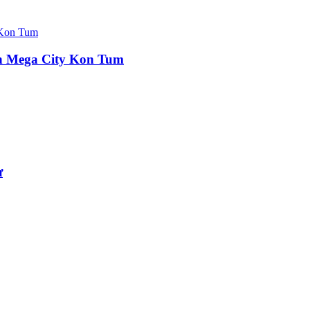
ự án Mega City Kon Tum
ư