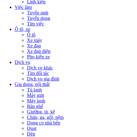
Linh kiện
Việc làm
Tuyển sinh
Tuyển dụng
Tìm việc
Ô tô, xe
Ô tô
Xe máy
Xe đạp
Xe đạp điện
Phụ kiện xe
Dịch vụ
Dịch vụ khác
Tìm đối tác
Dịch vụ gia đình
Gia dụng, nội thất
Tủ lạnh
Máy giặt
Máy lạnh
Bàn ghế
Giường, tủ, kệ
Chăn, ga, gối, nệm
Dụng cụ nhà bếp
Quạt
Đèn