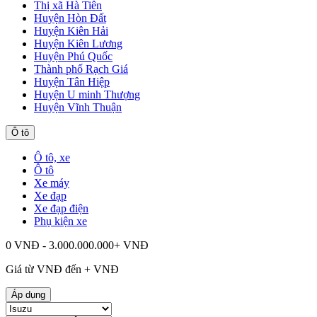
Thị xã Hà Tiên
Huyện Hòn Đất
Huyện Kiên Hải
Huyện Kiên Lương
Huyện Phú Quốc
Thành phố Rạch Giá
Huyện Tân Hiệp
Huyện U minh Thượng
Huyện Vĩnh Thuận
Ô tô
Ô tô, xe
Ô tô
Xe máy
Xe đạp
Xe đạp điện
Phụ kiện xe
0 VNĐ - 3.000.000.000+ VNĐ
Giá từ
VNĐ đến
+
VNĐ
Áp dụng