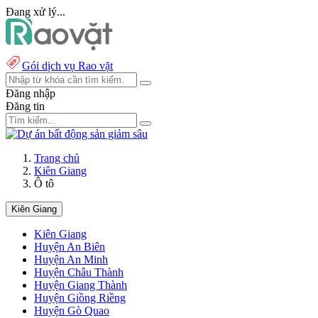
Đang xử lý...
Gói dịch vụ Rao vặt
Đăng nhập
Đăng tin
Trang chủ
Kiên Giang
Ô tô
Kiên Giang
Kiên Giang
Huyện An Biên
Huyện An Minh
Huyện Châu Thành
Huyện Giang Thành
Huyện Giồng Riềng
Huyện Gò Quao