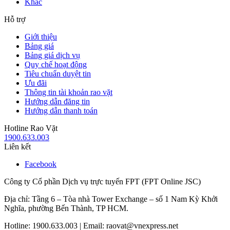
Khác
Hỗ trợ
Giới thiệu
Bảng giá
Bảng giá dịch vụ
Quy chế hoạt động
Tiêu chuẩn duyệt tin
Ưu đãi
Thông tin tài khoản rao vặt
Hướng dẫn đăng tin
Hướng dẫn thanh toán
Hotline Rao Vặt
1900.633.003
Liên kết
Facebook
Công ty Cổ phần Dịch vụ trực tuyến FPT (FPT Online JSC)
Địa chỉ: Tầng 6 – Tòa nhà Tower Exchange – số 1 Nam Kỳ Khởi
Nghĩa, phường Bến Thành, TP HCM.
Hotline: 1900.633.003 | Email: raovat@vnexpress.net