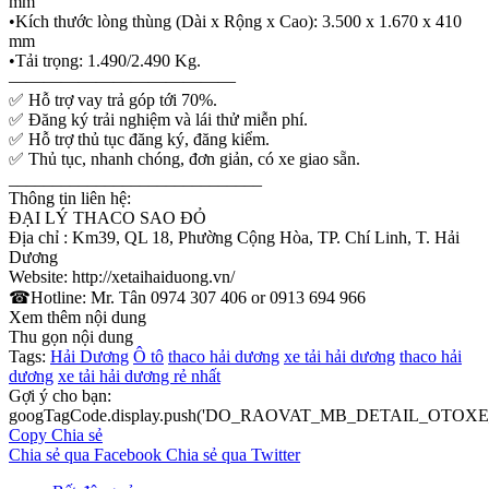
mm
•Kích thước lòng thùng (Dài x Rộng x Cao): 3.500 x 1.670 x 410
mm
•Tải trọng: 1.490/2.490 Kg.
—————————————
✅ Hỗ trợ vay trả góp tới 70%.
✅ Đăng ký trải nghiệm và lái thử miễn phí.
✅ Hỗ trợ thủ tục đăng ký, đăng kiểm.
✅ Thủ tục, nhanh chóng, đơn giản, có xe giao sẵn.
_____________________________
Thông tin liên hệ:
ĐẠI LÝ THACO SAO ĐỎ
Địa chỉ : Km39, QL 18, Phường Cộng Hòa, TP. Chí Linh, T. Hải
Dương
Website: http://xetaihaiduong.vn/
☎Hotline: Mr. Tân 0974 307 406 or 0913 694 966
Xem thêm nội dung
Thu gọn nội dung
Tags:
Hải Dương
Ô tô
thaco hải dương
xe tải hải dương
thaco hải
dương
xe tải hải dương rẻ nhất
Gợi ý cho bạn:
googTagCode.display.push('DO_RAOVAT_MB_DETAIL_OTOXE_
Copy
Chia sẻ
Chia sẻ qua Facebook
Chia sẻ qua Twitter