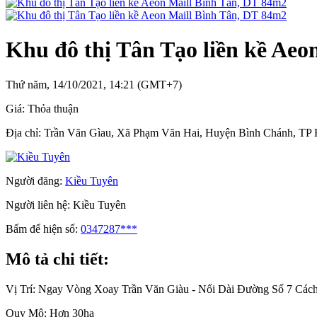
Khu đô thị Tân Tạo liền kề Aeo
Thứ năm, 14/10/2021, 14:21 (GMT+7)
Giá:
Thỏa thuận
Địa chỉ:
Trần Văn Gìau, Xã Phạm Văn Hai, Huyện Bình Chánh, TP
Người đăng:
Kiều Tuyên
Người liên hệ:
Kiều Tuyên
Bấm để hiện số:
0347287***
Mô tả chi tiết:
Vị Trí: Ngay Vòng Xoay Trần Văn Giàu - Nối Dài Đường Số 7 Cá
Quy Mô: Hơn 30ha