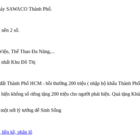
c máy SAWACO Thành Phố.
 nền 2 sổ.
iện, Thể Thao Đa Năng,...️️
p nhất Khu Đô Thị
 đất Thành Phố HCM - bồi thường 200 triệu ( nhập hộ khẩu Thành Phố
 hiện không sổ riêng tặng 200 triệu cho người phát hiện. Quà tặng K
à một nới lý tưởng để Sinh Sống
, liền kề, phân lô