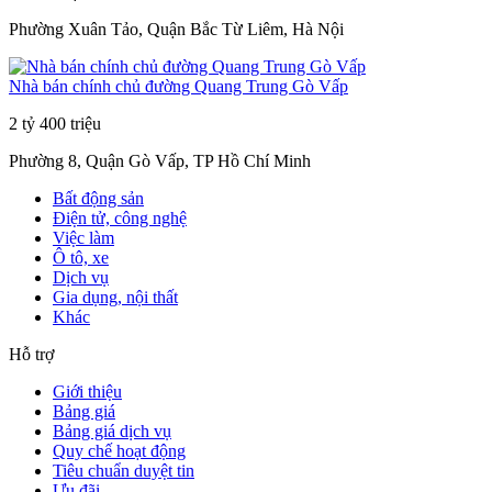
Phường Xuân Tảo, Quận Bắc Từ Liêm, Hà Nội
Nhà bán chính chủ đường Quang Trung Gò Vấp
2 tỷ 400 triệu
Phường 8, Quận Gò Vấp, TP Hồ Chí Minh
Bất động sản
Điện tử, công nghệ
Việc làm
Ô tô, xe
Dịch vụ
Gia dụng, nội thất
Khác
Hỗ trợ
Giới thiệu
Bảng giá
Bảng giá dịch vụ
Quy chế hoạt động
Tiêu chuẩn duyệt tin
Ưu đãi