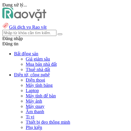
Đang xử lý...
Gói dịch vụ Rao vặt
Đăng nhập
Đăng tin
Bất động sản
Giá giảm sâu
Mua bán nhà đất
Thuê nhà đất
Điện tử, công nghệ
Điện thoại
Máy tính bảng
Laptop
Máy tính để bàn
Máy ảnh
Máy quay
Âm thanh
Ti vi
Thiết bị đeo thông minh
Phụ kiện