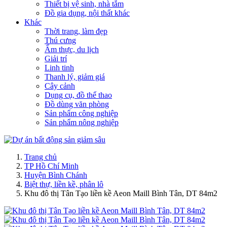
Thiết bị vệ sinh, nhà tắm
Đồ gia dụng, nội thất khác
Khác
Thời trang, làm đẹp
Thú cưng
Ẩm thực, du lịch
Giải trí
Linh tinh
Thanh lý, giảm giá
Cây cảnh
Dụng cụ, đồ thể thao
Đồ dùng văn phòng
Sản phẩm công nghiệp
Sản phẩm nông nghiệp
Trang chủ
TP Hồ Chí Minh
Huyện Bình Chánh
Biệt thự, liền kề, phân lô
Khu đô thị Tân Tạo liền kề Aeon Maill Bình Tân, DT 84m2