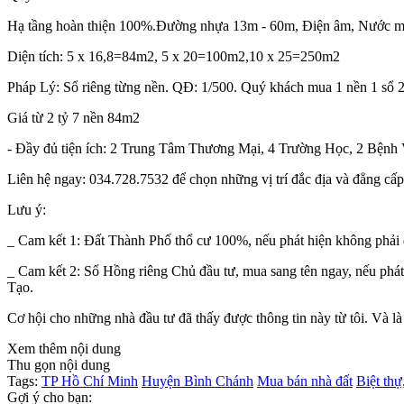
Hạ tầng hoàn thiện 100%.Đường nhựa 13m - 60m, Điện âm, Nướ
Diện tích: 5 x 16,8=84m2, 5 x 20=100m2,10 x 25=250m2
Pháp Lý: Sổ riêng từng nền. QĐ: 1/500. Quý khách mua 1 nền 1 sổ 2
Giá từ 2 tỷ 7 nền 84m2
- Đầy đủ tiện ích: 2 Trung Tâm Thương Mại, 4 Trường Học, 2 Bệnh V
Liên hệ ngay: 034.728.7532 để chọn những vị trí đắc địa và đẳng cấ
Lưu ý:
_ Cam kết 1: Đất Thành Phố thổ cư 100%, nếu phát hiện không phải
_ Cam kết 2: Sổ Hồng riêng Chủ đầu tư, mua sang tên ngay, nếu phát
Tạo.️️
Cơ hội cho những nhà đầu tư đã thấy được thông tin này từ tôi. Và l
Xem thêm nội dung
Thu gọn nội dung
Tags:
TP Hồ Chí Minh
Huyện Bình Chánh
Mua bán nhà đất
Biệt thự
Gợi ý cho bạn: