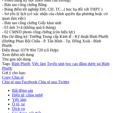
- Phiếu đăng ký học (theo mẫu của trường)
- Bản sao công chứng Bằng
- Bảng điểm tốt nghiệp ĐH, CĐ, TC...( học bạ đối với THPT )
- Sơ yếu lý lịch (có xác nhận của chính quyền địa phương hoặc cơ
quan làm việc)
- Bản sao công chứng Giấy khai sinh
- 03 ảnh 3×4 (không quá 6 tháng)
- 02 CMND photo công chứng (còn hiệu lực)
Địa chỉ đăng ký: Trường Trung cấp Kinh tế - Kỹ thuật Bình Phước
(Đường Phan Bội Châu - P. Tân Bình - Tp. Đồng Xoài - Bình
Phước
Điện thoại: 0378 904 720 (cô Hợp)
Xem thêm nội dung
Thu gọn nội dung
Tags:
Bình Phước
Việc làm
Tuyển sinh
học cao đẳng dược tại Bình
Phước
Gợi ý cho bạn:
Copy
Chia sẻ
Chia sẻ qua Facebook
Chia sẻ qua Twitter
Bất động sản
Điện tử, công nghệ
Việc làm
Ô tô, xe
Dịch vụ