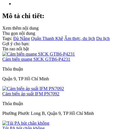
Mô tả chi tiết:
Xem thêm nội dung
Thu gọn nội dung
Tags:
Đà Nẵng
Quận Thanh Khê
Ẩm thực, du lịch
Du lịch
Gợi ý cho bạn:
Tin rao nổi bật
Cảm biến quang SICK GTB6-P4231
Thỏa thuận
Quận 9, TP Hồ Chí Minh
Cảm biến áp suất IFM PN7092
Thỏa thuận
Phường Phước Long B, Quận 9, TP Hồ Chí Minh
Túi PA hút chân không