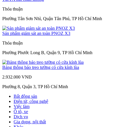
Thỏa thuận
Phường Tân Sơn Nhì, Quận Tân Phú, TP Hồ Chí Minh
Sản phẩm giám sát an toàn PNOZ X3
Thỏa thuận
Phường Phước Long B, Quận 9, TP Hồ Chí Minh
Bảng thông báo treo tường có cửa kính lùa
2.932.000 VNĐ
Phường 8, Quận 3, TP Hồ Chí Minh
Bất động sản
Điện tử, công nghệ
Việc làm
Ô tô, xe
Dịch vụ
Gia dụng, nội thất
Khác