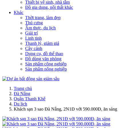
Thiết bị vệ sinh, nhà tắm
Đồ gia dụng, nội thất khác
Khác
Thời trang, làm đẹp
Thú cưng
Ẩm thực, du lịch
Giải trí
Linh tinh
Thanh lý, giảm giá
Cây cảnh
Dụng cụ, đồ thể thao
Đồ dùng văn phòng
Sản phẩm công nghiệp
Sản phẩm nông nghiệp
Trang chủ
Đà Nẵng
Quận Thanh Khê
Du lịch
Khách sạn 3 sao Đà Nẵng, 2N1Đ với 590.000Đ, ăn sáng