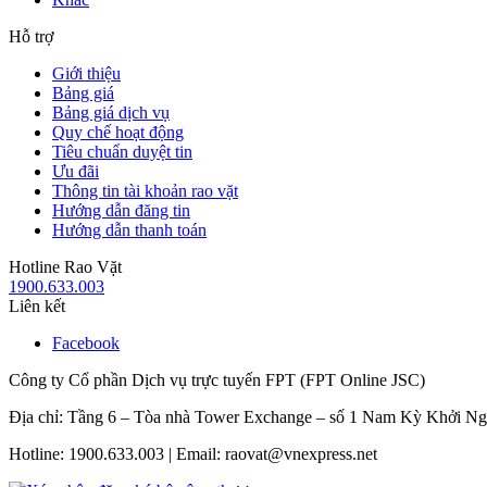
Hỗ trợ
Giới thiệu
Bảng giá
Bảng giá dịch vụ
Quy chế hoạt động
Tiêu chuẩn duyệt tin
Ưu đãi
Thông tin tài khoản rao vặt
Hướng dẫn đăng tin
Hướng dẫn thanh toán
Hotline Rao Vặt
1900.633.003
Liên kết
Facebook
Công ty Cổ phần Dịch vụ trực tuyến FPT (FPT Online JSC)
Địa chỉ: Tầng 6 – Tòa nhà Tower Exchange – số 1 Nam Kỳ Khởi N
Hotline: 1900.633.003 | Email: raovat@vnexpress.net