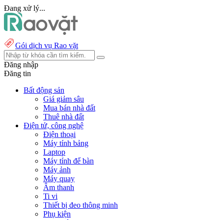
Đang xử lý...
Gói dịch vụ Rao vặt
Đăng nhập
Đăng tin
Bất động sản
Giá giảm sâu
Mua bán nhà đất
Thuê nhà đất
Điện tử, công nghệ
Điện thoại
Máy tính bảng
Laptop
Máy tính để bàn
Máy ảnh
Máy quay
Âm thanh
Ti vi
Thiết bị đeo thông minh
Phụ kiện