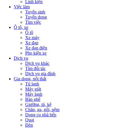
Linh kiện
Việc làm
Tuyển sinh
Tuyển dụng
Tìm việc
Ô tô, xe
Ô tô
Xe máy
Xe đạp
Xe đạp điện
Phụ kiện xe
Dịch vụ
Dịch vụ khác
Tìm đối tác
Dịch vụ gia đình
Gia dụng, nội thất
Tủ lạnh
Máy giặt
Máy lạnh
Bàn ghế
Giường, tủ, kệ
Chăn, ga, gối, nệm
Dụng cụ nhà bếp
Quạt
Đèn