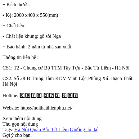
+ Kích thước:
▪️ Kệ: 2000 x400 x 550(mm)
+ Chất liệu:
▪️ Chất liệu khung: gỗ sồi Nga
+ Bảo hành: 2 năm từ nhà sản xuất
Thông tin liên hệ :
CS1: T2 - Chung cư Bộ TTM Tây Tựu - Bắc Từ Liêm - Hà Nội
CS2: Số 28-Đ.Trung Tâm-KDV Vĩnh Lộc-Phùng Xá-Thạch Thất-
Hà Nội
Hotline: 0️⃣9️⃣7️⃣8️⃣-2️⃣7️⃣2️⃣-6️⃣9️⃣8️⃣
Website: https://noithatthienphu.net/
Xem thêm nội dung
Thu gọn nội dung
Tags:
Hà Nội
Quận Bắc Từ Liêm
Giường, tủ, kệ
Gợi ý cho bạn: