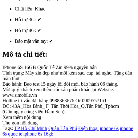
Chât liệu:
Khác
Hỗ trợ 3G:
✔
Hỗ trợ 4G:
✔
Bảo mật vân tay:
✔
Mô tả chi tiết:
IPhone 6S 16GB Quốc Tế Zin 99% nguyên bản
Tình trạng: Máy zin đẹp như mới kèm sạc, cap, tai nghe. Tặng dán
màn hình
Bảo hành: Bao test 15 ngày lỗi đổi mới, bảo hành 06 tháng.
Mời quý khách xem thêm các sản phẩm khác tại Website:
www.simobile.vn
Hotline tư vấn đặt hàng 0988363676 Or 0909557151
ĐC: 43A_Hòa Bình_ F. Tân Thới Hòa_Q.Tân Phú_Tphcm
(Gần ngay công viên Đầm Sen)
Xem thêm nội dung
Thu gọn nội dung
Tags:
TP Hồ Chí Minh
Quận Tân Phú
Điện thoại
iphone 6s
iphone
6s quoc te
iphone 6s 16gb