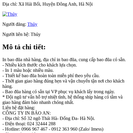
Địa chỉ:
Xã Hải Bối, Huyện Đông Anh, Hà Nội
Người đăng:
Thủy
Người liên hệ:
Thủy
Mô tả chi tiết:
In bao đũa nhà hàng, địa chỉ in bao đũa, cung cấp bao đũa có sẵn.
- Nhiều kích thước cho khách lựa chọn.
- In 1 màu hoặc nhiều màu.
- Thiết kế bao đũa hoàn toàn miễn phí theo yêu cầu.
- Thời gian giao hàng đúng hẹn và vận chuyển tận nơi cho khách
hàng.
- Bao đũa hàng có sẵn tại VP phục vụ khách lấy trong ngày.
* Đội ngũ tư vấn hỗ trợ nhiệt tình, hệ thống ship hàng có tâm và
giao hàng đảm bảo nhanh chóng nhất.
Liên hệ đặt hàng:
CÔNG TY IN BẢO AN:
- Địa chỉ: Số 32 ngõ Thái Hà- Đống Đa- Hà Nội.
- Điện thoại: 024 32444 288
- Hotline: 0966 967 467 - 0912 363 960 (Zalo/ Imess)