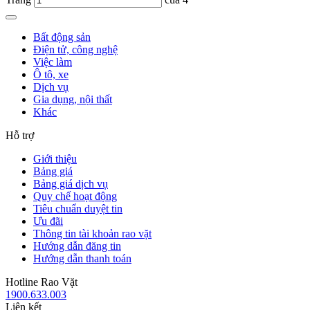
Bất động sản
Điện tử, công nghệ
Việc làm
Ô tô, xe
Dịch vụ
Gia dụng, nội thất
Khác
Hỗ trợ
Giới thiệu
Bảng giá
Bảng giá dịch vụ
Quy chế hoạt động
Tiêu chuẩn duyệt tin
Ưu đãi
Thông tin tài khoản rao vặt
Hướng dẫn đăng tin
Hướng dẫn thanh toán
Hotline Rao Vặt
1900.633.003
Liên kết