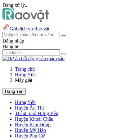
Đang xử lý...
Gói dịch vụ Rao vặt
Đăng nhập
Đăng tin
Trang chủ
Hưng Yên
Máy giặt
Hưng Yên
Hưng Yên
Huyện Ân Thi
Thành phố Hưng Yên
Huyện Khoái Châu
Huyện Kim Động
Huyện Mỹ Hào
Huyện Phù Cừ