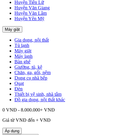
Huyện Tiên Lữ
Huyện Văn Giang
Huyện Văn Lâm
Huyện Yên Mỹ
Máy giặt
Gia dụng, nội thất
Tủ lạnh
Máy giặt
Máy lạnh
Bàn ghế
Giường, tủ, kệ
Chăn, ga, gối, nệm
Dụng cụ nhà bếp
Quạt
Đèn
Thiết bị vệ sinh, nhà tắm
Đồ gia dụng, nội thất khác
0 VNĐ - 8.000.000+ VNĐ
Giá từ
VNĐ đến
+
VNĐ
Áp dụng