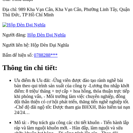
Địa chỉ:
989 Kha Vạn Cân, Kha Vạn Cân, Phường Linh Tây, Quận
Thủ Đức, TP Hồ Chí Minh
Người đăng:
Hộp Đèn Đại Nghĩa
Người liên hệ:
Hộp Đèn Đại Nghĩa
Bấm để hiện số:
0788288***
Thông tin chi tiết:
Ưu điểm & Ưu đãi:
-Ứng viên được đào tạo rành nghề bài
bản theo qui trình sản xuất của công ty -Lương thu nhập khởi
điểm: 8 triệu/ tháng + trợ cấp + hoa hồng, thỏa thuận trực tiếp
khi phỏng vấn, - Môi trường làm việc chuyên nghiệp, đồng
đội thân thiện có cơ hội phát triển, thăng tiến nghề nghiệp tốt.
-Chế độ đãi ngộ tốt: Được tham gia BHXH, Bảo hiểm tai nạn
24/24…
Mô tả:
- Phụ trách gia công các chi tiết khuôn - Tiến hành lắp
ráp và làm nguội khuôn mới. - Hàn đắp, làm nguội và sửa