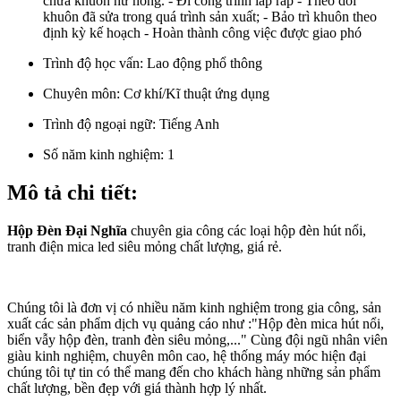
chữa khuôn hư hỏng. - Đi công trình lắp ráp - Theo dõi
khuôn đã sửa trong quá trình sản xuất; - Bảo trì khuôn theo
định kỳ kế hoạch - Hoàn thành công việc được giao phó
Trình độ học vấn:
Lao động phổ thông
Chuyên môn:
Cơ khí/Kĩ thuật ứng dụng
Trình độ ngoại ngữ:
Tiếng Anh
Số năm kinh nghiệm:
1
Mô tả chi tiết:
Hộp Đèn Đại Nghĩa
chuyên gia công các loại hộp đèn hút nổi,
tranh điện mica led siêu mỏng chất lượng, giá rẻ.
Chúng tôi là đơn vị có nhiều năm kinh nghiệm trong gia công, sản
xuất các sản phẩm dịch vụ quảng cáo như :"Hộp đèn mica hút nổi,
biển vẫy hộp đèn, tranh đèn siêu mỏng,..." Cùng đội ngũ nhân viên
giàu kinh nghiệm, chuyên môn cao, hệ thống máy móc hiện đại
chúng tôi tự tin có thể mang đến cho khách hàng những sản phẩm
chất lượng, bền đẹp với giá thành hợp lý nhất.