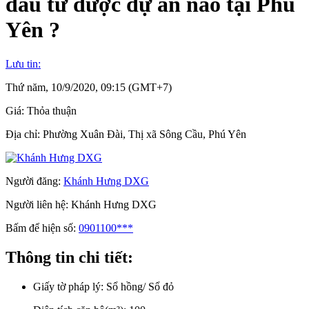
đầu tư được dự án nào tại Phú
Yên ?
Lưu tin:
Thứ năm, 10/9/2020, 09:15 (GMT+7)
Giá:
Thỏa thuận
Địa chỉ:
Phường Xuân Đài, Thị xã Sông Cầu, Phú Yên
Người đăng:
Khánh Hưng DXG
Người liên hệ:
Khánh Hưng DXG
Bấm để hiện số:
0901100***
Thông tin chi tiết:
Giấy tờ pháp lý:
Sổ hồng/ Sổ đỏ