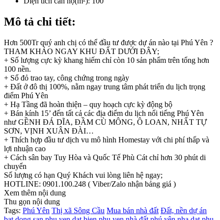
Diện tích căn hộ(m²):
100
Mô tả chi tiết:
Hơn 500Tr quý anh chị có thể đầu tư được dự án nào tại Phú Yên ?
THAM KHẢO NGAY KHU ĐẤT DƯỚI ĐÂY;
+ Số lượng cực kỳ khang hiếm chỉ còn 10 sản phẩm trên tổng hơn
100 nền.
+ Sổ đỏ trao tay, công chứng trong ngày
+ Đất ở đô thị 100%, nằm ngay trung tâm phát triển du lịch trọng
điểm Phú Yên
+ Hạ Tầng đã hoàn thiện – quy hoạch cực kỳ động bộ
+ Bán kính 15’ đến tất cả các địa điểm du lịch nổi tiếng Phú Yên
như GỀNH ĐÁ DĨA, ĐẦM CÙ MÔNG, Ô LOAN, NHẤT TỰ
SƠN, VỊNH XUÂN ĐÀI…
+ Thích hợp đầu tư dịch vu mô hình Homestay với chi phí thấp và
lợi nhuận cao
+ Cách sân bay Tuy Hòa và Quốc Tế Phù Cát chỉ hơn 30 phút di
chuyển
Số lượng có hạn Quý Khách vui lòng liên hệ ngay;
HOTLINE: 0901.100.248 ( Viber/Zalo nhận bảng giá )
Xem thêm nội dung
Thu gọn nội dung
Tags:
Phú Yên
Thị xã Sông Cầu
Mua bán nhà đất
Đất, nền dự án
bat dong san phu yen
dat bien phu yen
nhà đất phú yên
nha dat phu