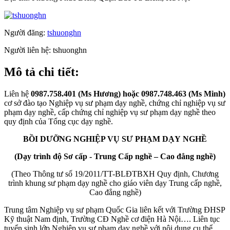
Người đăng:
tshuonghn
Người liên hệ:
tshuonghn
Mô tả chi tiết:
Liên hệ
0987.
758.
401 (Ms Hương) hoặc
0987.
748.
463 (Ms Minh)
cơ sở đào tạo Nghiệp vụ sư phạm dạy nghề, chứng chỉ nghiệp vụ sư
phạm dạy nghề, cấp chứng chỉ nghiệp vụ sư phạm dạy nghề theo
quy định của Tổng cục dạy nghề.
BỒI DƯỠNG
NGHIỆP VỤ SƯ PHẠM
DẠY
NGHỀ
(Dạy trình độ
Sơ cấp -
Trung Cấp nghề – Cao đẳng nghề)
(Theo Thông tư số 19/2011/TT-BLĐTBXH Quy định, Chương
trình khung sư phạm dạy nghề cho giáo viên dạy Trung cấp nghề,
Cao đẳng nghề)
Trung tâm Nghiệp vụ sư phạm Quốc Gia liên kết với Trường ĐHSP
Kỹ thuật Nam định, Trường CĐ Nghề cơ điện Hà Nội…. Liên tục
tuyển sinh lớp Nghiệp vụ sư phạm dạy nghề với nội dung cụ thể