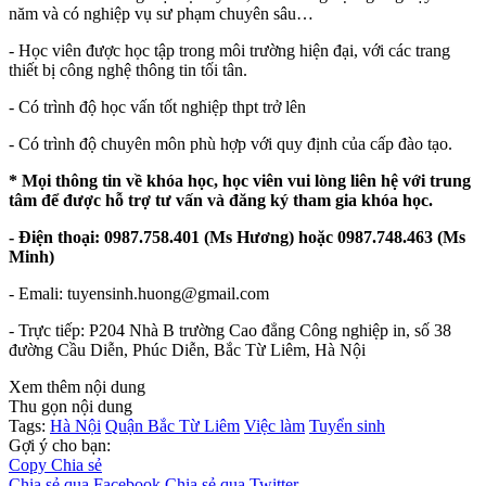
năm và có nghiệp vụ sư phạm chuyên sâu…
- Học viên được học tập trong môi trường hiện đại, với các trang
thiết bị công nghệ thông tin tối tân.
- Có trình độ học vấn tốt nghiệp thpt trở lên
- Có trình độ chuyên môn phù hợp với quy định của cấp đào tạo.
* Mọi thông tin về khóa học, học viên vui lòng liên hệ với trung
tâm để được hỗ trợ tư vấn và đăng ký tham gia khóa học.
- Điện thoại: 0987
.
758
.
401
(Ms Hương) hoặc
0987
.
748
.
463
(Ms
Minh)
- Emali: tuyensinh.huong@gmail.com
- Trực tiếp: P204 Nhà B trường Cao đẳng Công nghiệp in, số 38
đường Cầu Diễn, Phúc Diễn, Bắc Từ Liêm, Hà Nội
Xem thêm nội dung
Thu gọn nội dung
Tags:
Hà Nội
Quận Bắc Từ Liêm
Việc làm
Tuyển sinh
Gợi ý cho bạn:
Copy
Chia sẻ
Chia sẻ qua Facebook
Chia sẻ qua Twitter