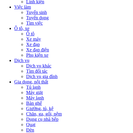
Linh kiện
Việc làm
Tuyển sinh
Tuyển dụng
Tìm việc
Ô tô, xe
Ô tô
Xe máy
Xe đạp
Xe đạp điện
Phụ kiện xe
Dịch vụ
Dịch vụ khác
Tìm đối tác
Dịch vụ gia đình
Gia dụng, nội thất
Tủ lạnh
Máy giặt
Máy lạnh
Bàn ghế
Giường, tủ, kệ
Chăn, ga, gối, nệm
Dụng cụ nhà bếp
Quạt
Đèn