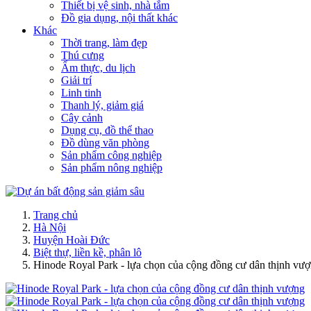
Thiết bị vệ sinh, nhà tắm
Đồ gia dụng, nội thất khác
Khác
Thời trang, làm đẹp
Thú cưng
Ẩm thực, du lịch
Giải trí
Linh tinh
Thanh lý, giảm giá
Cây cảnh
Dụng cụ, đồ thể thao
Đồ dùng văn phòng
Sản phẩm công nghiệp
Sản phẩm nông nghiệp
Trang chủ
Hà Nội
Huyện Hoài Đức
Biệt thự, liền kề, phân lô
Hinode Royal Park - lựa chọn của cộng đồng cư dân thịnh vư