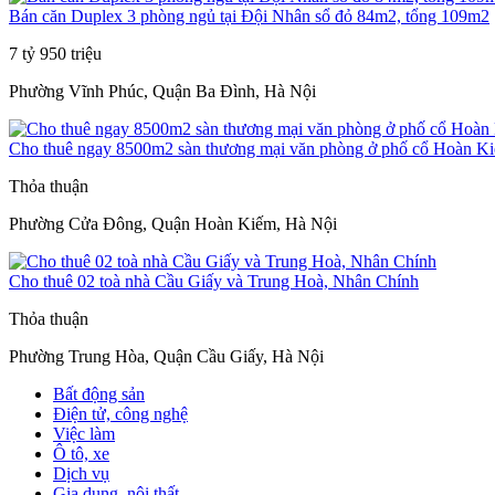
Bán căn Duplex 3 phòng ngủ tại Đội Nhân sổ đỏ 84m2, tổng 109m2
7 tỷ 950 triệu
Phường Vĩnh Phúc, Quận Ba Đình, Hà Nội
Cho thuê ngay 8500m2 sàn thương mại văn phòng ở phố cổ Hoàn K
Thỏa thuận
Phường Cửa Đông, Quận Hoàn Kiếm, Hà Nội
Cho thuê 02 toà nhà Cầu Giấy và Trung Hoà, Nhân Chính
Thỏa thuận
Phường Trung Hòa, Quận Cầu Giấy, Hà Nội
Bất động sản
Điện tử, công nghệ
Việc làm
Ô tô, xe
Dịch vụ
Gia dụng, nội thất