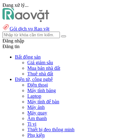
Đang xử lý...
Gói dịch vụ Rao vặt
Đăng nhập
Đăng tin
Bất động sản
Giá giảm sâu
Mua bán nhà đất
Thuê nhà đất
Điện tử, công nghệ
Điện thoại
Máy tính bảng
Laptop
Máy tính để bàn
Máy ảnh
Máy quay
Âm thanh
Ti vi
Thiết bị đeo thông minh
Phụ kiện