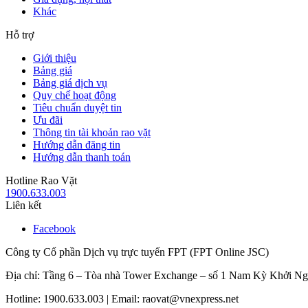
Khác
Hỗ trợ
Giới thiệu
Bảng giá
Bảng giá dịch vụ
Quy chế hoạt động
Tiêu chuẩn duyệt tin
Ưu đãi
Thông tin tài khoản rao vặt
Hướng dẫn đăng tin
Hướng dẫn thanh toán
Hotline Rao Vặt
1900.633.003
Liên kết
Facebook
Công ty Cổ phần Dịch vụ trực tuyến FPT (FPT Online JSC)
Địa chỉ: Tầng 6 – Tòa nhà Tower Exchange – số 1 Nam Kỳ Khởi N
Hotline: 1900.633.003 | Email: raovat@vnexpress.net