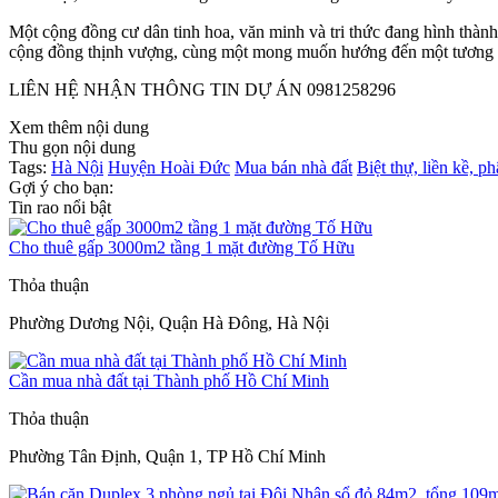
Một cộng đồng cư dân tinh hoa, văn minh và tri thức đang hình thành
cộng đồng thịnh vượng, cùng một mong muốn hướng đến một tương lai 
LIÊN HỆ NHẬN THÔNG TIN DỰ ÁN 0981258296
Xem thêm nội dung
Thu gọn nội dung
Tags:
Hà Nội
Huyện Hoài Đức
Mua bán nhà đất
Biệt thự, liền kề, ph
Gợi ý cho bạn:
Tin rao nổi bật
Cho thuê gấp 3000m2 tầng 1 mặt đường Tố Hữu
Thỏa thuận
Phường Dương Nội, Quận Hà Đông, Hà Nội
Cần mua nhà đất tại Thành phố Hồ Chí Minh
Thỏa thuận
Phường Tân Định, Quận 1, TP Hồ Chí Minh