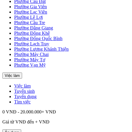
Phường Cầu Đất
Phường Gia Viên
Phường Lạc Viên
Phường Lê Lợi
Phường Cầu Tre
Phường Đằng Giang
Phường Đông Khê
Phường Đổng Quốc Bình
Phường Lạch Tray
Phường Lương Khánh Thiện
Phường Máy Chai
Phường Máy Tơ
Phường Vạn Mỹ
Việc làm
Việc làm
Tuyển sinh
Tuyển dụng
Tìm việc
0 VNĐ - 20.000.000+ VNĐ
Giá từ
VNĐ đến
+
VNĐ