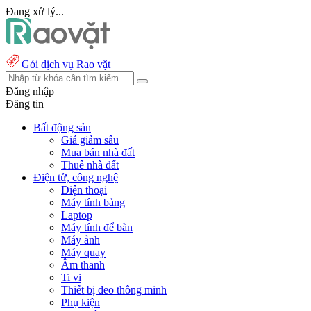
Đang xử lý...
Gói dịch vụ Rao vặt
Đăng nhập
Đăng tin
Bất động sản
Giá giảm sâu
Mua bán nhà đất
Thuê nhà đất
Điện tử, công nghệ
Điện thoại
Máy tính bảng
Laptop
Máy tính để bàn
Máy ảnh
Máy quay
Âm thanh
Ti vi
Thiết bị đeo thông minh
Phụ kiện