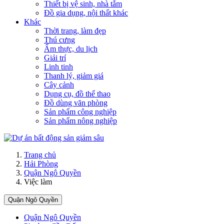
Thiết bị vệ sinh, nhà tắm
Đồ gia dụng, nội thất khác
Khác
Thời trang, làm đẹp
Thú cưng
Ẩm thực, du lịch
Giải trí
Linh tinh
Thanh lý, giảm giá
Cây cảnh
Dụng cụ, đồ thể thao
Đồ dùng văn phòng
Sản phẩm công nghiệp
Sản phẩm nông nghiệp
Trang chủ
Hải Phòng
Quận Ngô Quyền
Việc làm
Quận Ngô Quyền
Quận Ngô Quyền