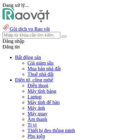
Đang xử lý...
Gói dịch vụ Rao vặt
Đăng nhập
Đăng tin
Bất động sản
Giá giảm sâu
Mua bán nhà đất
Thuê nhà đất
Điện tử, công nghệ
Điện thoại
Máy tính bảng
Laptop
Máy tính để bàn
Máy ảnh
Máy quay
Âm thanh
Ti vi
Thiết bị đeo thông minh
Phụ kiện