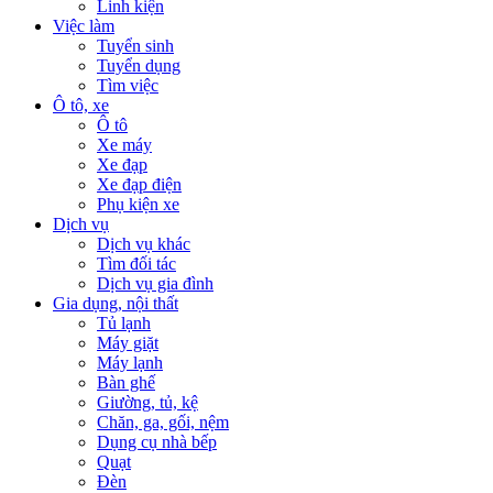
Linh kiện
Việc làm
Tuyển sinh
Tuyển dụng
Tìm việc
Ô tô, xe
Ô tô
Xe máy
Xe đạp
Xe đạp điện
Phụ kiện xe
Dịch vụ
Dịch vụ khác
Tìm đối tác
Dịch vụ gia đình
Gia dụng, nội thất
Tủ lạnh
Máy giặt
Máy lạnh
Bàn ghế
Giường, tủ, kệ
Chăn, ga, gối, nệm
Dụng cụ nhà bếp
Quạt
Đèn