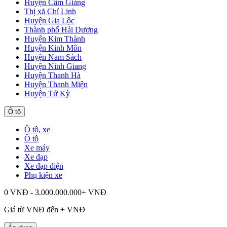
Huyện Cẩm Giàng
Thị xã Chí Linh
Huyện Gia Lộc
Thành phố Hải Dương
Huyện Kim Thành
Huyện Kinh Môn
Huyện Nam Sách
Huyện Ninh Giang
Huyện Thanh Hà
Huyện Thanh Miện
Huyện Tứ Kỳ
Ô tô
Ô tô, xe
Ô tô
Xe máy
Xe đạp
Xe đạp điện
Phụ kiện xe
0 VNĐ - 3.000.000.000+ VNĐ
Giá từ
VNĐ đến
+
VNĐ