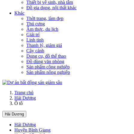
Thiết bị vệ sinh, nhà tắm
Đồ gia dụng, nội thất khác
Khác
Thời trang, làm đẹp
Thú cưng
Ẩm thực, du lịch
Giải trí
Linh tinh
Thanh lý, giảm giá
Cây cảnh
Dụng cụ, đồ thể thao
Đồ dùng văn phòng
Sản phẩm công nghiệp
Sản phẩm nông nghiệp
Trang chủ
Hải Dương
Ô tô
Hải Dương
Hải Dương
Huyện Bình Giang