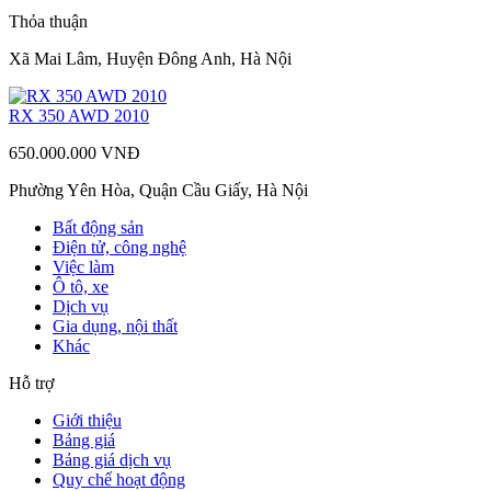
Thỏa thuận
Xã Mai Lâm, Huyện Đông Anh, Hà Nội
RX 350 AWD 2010
650.000.000 VNĐ
Phường Yên Hòa, Quận Cầu Giấy, Hà Nội
Bất động sản
Điện tử, công nghệ
Việc làm
Ô tô, xe
Dịch vụ
Gia dụng, nội thất
Khác
Hỗ trợ
Giới thiệu
Bảng giá
Bảng giá dịch vụ
Quy chế hoạt động