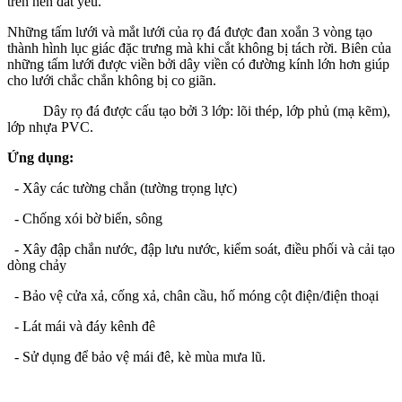
trên nền đất yếu.
Những tấm lưới và mắt lưới của rọ đá được đan xoắn 3 vòng tạo
thành hình lục giác đặc trưng mà khi cắt không bị tách rời. Biên của
những tấm lưới được viền bởi dây viền có đường kính lớn hơn giúp
cho lưới chắc chắn không bị co giãn.
Dây rọ đá được cấu tạo bởi 3 lớp: lõi thép, lớp phủ (mạ kẽm),
lớp nhựa PVC.
Ứng dụng:
- Xây các tường chắn (tường trọng lực)
- Chống xói bờ biển, sông
- Xây đập chắn nước, đập lưu nước, kiểm soát, điều phối và cải tạo
dòng chảy
- Bảo vệ cửa xả, cống xả, chân cầu, hố móng cột điện/điện thoại
- Lát mái và đáy kênh đê
- Sử dụng để bảo vệ mái đê, kè mùa mưa lũ.