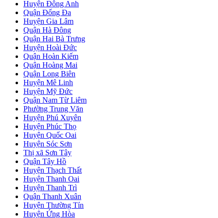
Huyện Đông Anh
Quận Đống Đa
Huyện Gia Lâm
Quận Hà Đông
Quận Hai Bà Trưng
Huyện Hoài Đức
Quận Hoàn Kiếm
Quận Hoàng Mai
Quận Long Biên
Huyện Mê Linh
Huyện Mỹ Đức
Quận Nam Từ Liêm
Phường Trung Văn
Huyện Phú Xuyên
Huyện Phúc Thọ
Huyện Quốc Oai
Huyện Sóc Sơn
Thị xã Sơn Tây
Quận Tây Hồ
Huyện Thạch Thất
Huyện Thanh Oai
Huyện Thanh Trì
Quận Thanh Xuân
Huyện Thường Tín
Huyện Ứng Hòa