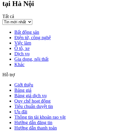
tại Hà Nội
Tất cả
Bất động sản
Điện tử, công nghệ
Việc làm
Ô tô, xe
Dịch vụ
Gia dụng, nội thất
Khác
Hỗ trợ
Giới thiệu
Bảng giá
Bảng giá dịch vụ
Quy chế hoạt động
Tiêu chuẩn duyệt tin
Ưu đãi
Thông tin tài khoản rao vặt
Hướng dẫn đăng tin
Hướng dẫn thanh toán