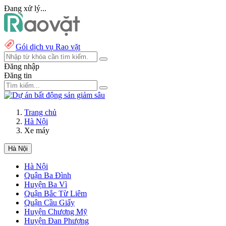
Đang xử lý...
Gói dịch vụ Rao vặt
Đăng nhập
Đăng tin
Trang chủ
Hà Nội
Xe máy
Hà Nội
Hà Nội
Quận Ba Đình
Huyện Ba Vì
Quận Bắc Từ Liêm
Quận Cầu Giấy
Huyện Chương Mỹ
Huyện Đan Phượng