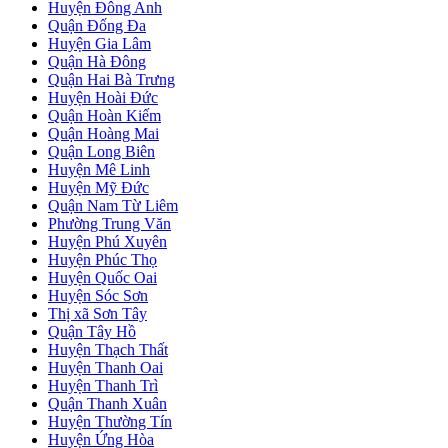
Huyện Đông Anh
Quận Đống Đa
Huyện Gia Lâm
Quận Hà Đông
Quận Hai Bà Trưng
Huyện Hoài Đức
Quận Hoàn Kiếm
Quận Hoàng Mai
Quận Long Biên
Huyện Mê Linh
Huyện Mỹ Đức
Quận Nam Từ Liêm
Phường Trung Văn
Huyện Phú Xuyên
Huyện Phúc Thọ
Huyện Quốc Oai
Huyện Sóc Sơn
Thị xã Sơn Tây
Quận Tây Hồ
Huyện Thạch Thất
Huyện Thanh Oai
Huyện Thanh Trì
Quận Thanh Xuân
Huyện Thường Tín
Huyện Ứng Hòa