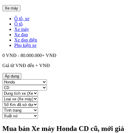
Xe máy
Ô tô, xe
Ô tô
Xe máy
Xe đạp
Xe đạp điện
Phụ kiện xe
0 VNĐ - 80.000.000+ VNĐ
Giá từ
VNĐ đến
+
VNĐ
Áp dụng
Mua bán Xe máy Honda CD cũ, mới giá