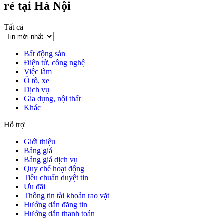
rẻ tại Hà Nội
Tất cả
Bất động sản
Điện tử, công nghệ
Việc làm
Ô tô, xe
Dịch vụ
Gia dụng, nội thất
Khác
Hỗ trợ
Giới thiệu
Bảng giá
Bảng giá dịch vụ
Quy chế hoạt động
Tiêu chuẩn duyệt tin
Ưu đãi
Thông tin tài khoản rao vặt
Hướng dẫn đăng tin
Hướng dẫn thanh toán