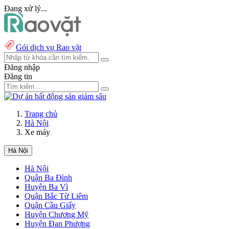
Đang xử lý...
Gói dịch vụ Rao vặt
Đăng nhập
Đăng tin
Trang chủ
Hà Nội
Xe máy
Hà Nội
Hà Nội
Quận Ba Đình
Huyện Ba Vì
Quận Bắc Từ Liêm
Quận Cầu Giấy
Huyện Chương Mỹ
Huyện Đan Phượng