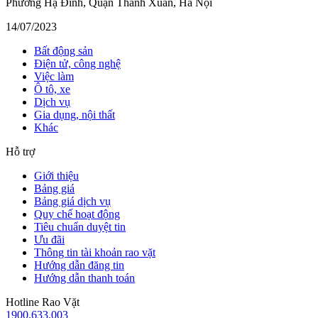
Phường Hạ Đình, Quận Thanh Xuân, Hà Nội
14/07/2023
Bất động sản
Điện tử, công nghệ
Việc làm
Ô tô, xe
Dịch vụ
Gia dụng, nội thất
Khác
Hỗ trợ
Giới thiệu
Bảng giá
Bảng giá dịch vụ
Quy chế hoạt động
Tiêu chuẩn duyệt tin
Ưu đãi
Thông tin tài khoản rao vặt
Hướng dẫn đăng tin
Hướng dẫn thanh toán
Hotline Rao Vặt
1900.633.003