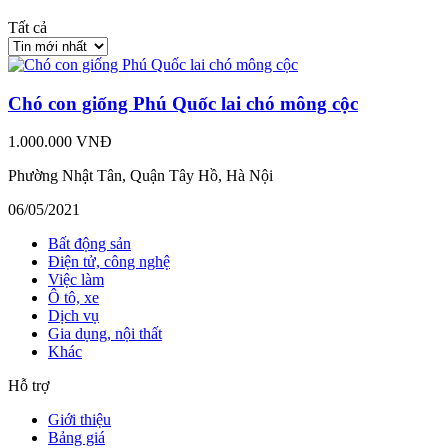
Tất cả
Chó con giống Phú Quốc lai chó mông cộc
1.000.000 VNĐ
Phường Nhật Tân, Quận Tây Hồ, Hà Nội
06/05/2021
Bất động sản
Điện tử, công nghệ
Việc làm
Ô tô, xe
Dịch vụ
Gia dụng, nội thất
Khác
Hỗ trợ
Giới thiệu
Bảng giá