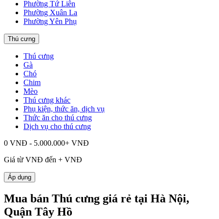
Phường Tứ Liên
Phường Xuân La
Phường Yên Phụ
Thú cưng
Thú cưng
Gà
Chó
Chim
Mèo
Thú cưng khác
Phụ kiện, thức ăn, dịch vụ
Thức ăn cho thú cưng
Dịch vụ cho thú cưng
0 VNĐ - 5.000.000+ VNĐ
Giá từ
VNĐ đến
+
VNĐ
Áp dụng
Mua bán Thú cưng giá rẻ tại Hà Nội,
Quận Tây Hồ