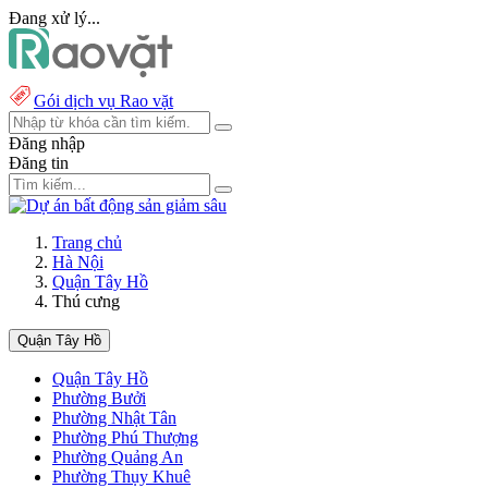
Đang xử lý...
Gói dịch vụ Rao vặt
Đăng nhập
Đăng tin
Trang chủ
Hà Nội
Quận Tây Hồ
Thú cưng
Quận Tây Hồ
Quận Tây Hồ
Phường Bưởi
Phường Nhật Tân
Phường Phú Thượng
Phường Quảng An
Phường Thụy Khuê