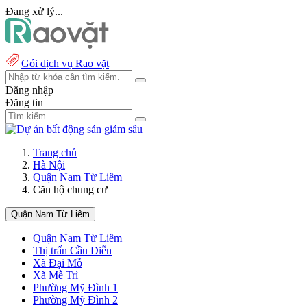
Đang xử lý...
Gói dịch vụ Rao vặt
Đăng nhập
Đăng tin
Trang chủ
Hà Nội
Quận Nam Từ Liêm
Căn hộ chung cư
Quận Nam Từ Liêm
Quận Nam Từ Liêm
Thị trấn Cầu Diễn
Xã Đại Mỗ
Xã Mễ Trì
Phường Mỹ Đình 1
Phường Mỹ Đình 2