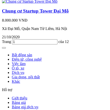
Chung cư Startup Tower Đại Mỗ
8.000.000 VNĐ
Xã Đại Mỗ, Quận Nam Từ Liêm, Hà Nội
21/10/2020
Trang
của 12
Bất động sản
Điện tử, công nghệ
Việc làm
Ô tô, xe
Dịch vụ
Gia dụng, nội thất
Khác
Hỗ trợ
Giới thiệu
Bảng giá
Bảng giá dịch vụ