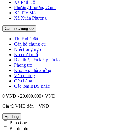
Xã Phú Đô
Phường Phương Canh
Xã Tây Mỗ
Xã Xuân Phương
Căn hộ chung cư
Thuê nhà đất
Căn hộ chung cư
Nhà trong ngõ
Nhà mặt phố
Biệt thự, liền kề, phân lô
Phòng trọ
Kho bãi, nhà xưởng
Văn phòng
Cửa hàng
Các loại BĐS khác
0 VNĐ - 20.000.000+ VNĐ
Giá từ
VNĐ đến
+
VNĐ
Áp dụng
Ban công
Bãi để ôtô