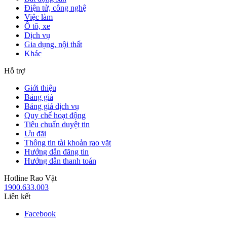
Điện tử, công nghệ
Việc làm
Ô tô, xe
Dịch vụ
Gia dụng, nội thất
Khác
Hỗ trợ
Giới thiệu
Bảng giá
Bảng giá dịch vụ
Quy chế hoạt động
Tiêu chuẩn duyệt tin
Ưu đãi
Thông tin tài khoản rao vặt
Hướng dẫn đăng tin
Hướng dẫn thanh toán
Hotline Rao Vặt
1900.633.003
Liên kết
Facebook