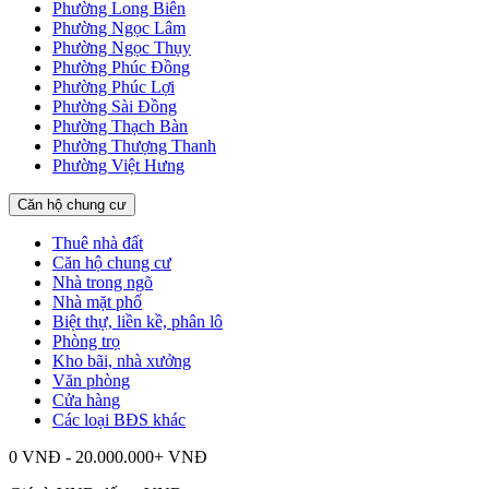
Phường Long Biên
Phường Ngọc Lâm
Phường Ngọc Thụy
Phường Phúc Đồng
Phường Phúc Lợi
Phường Sài Đồng
Phường Thạch Bàn
Phường Thượng Thanh
Phường Việt Hưng
Căn hộ chung cư
Thuê nhà đất
Căn hộ chung cư
Nhà trong ngõ
Nhà mặt phố
Biệt thự, liền kề, phân lô
Phòng trọ
Kho bãi, nhà xưởng
Văn phòng
Cửa hàng
Các loại BĐS khác
0 VNĐ - 20.000.000+ VNĐ