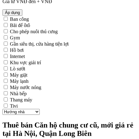
Giá từ
VNĐ đến
+
VNĐ
Áp dụng
Ban công
Bãi để ôtô
Cho phép nuôi thú cưng
Gym
Gần siêu thị, cửa hàng tiện lợi
Hồ bơi
Internet
Khu vực giải trí
Lò sưởi
Máy giặt
Máy lạnh
Máy nước nóng
Nhà bếp
Thang máy
Tivi
Thuê bán Căn hộ chung cư cũ, mới giá rẻ
tại Hà Nội, Quận Long Biên