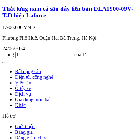
Thắt lưng nam cá sấu dây liền bản DLA1900-09V-
T-D hiệu Laforce
1.900.000 VNĐ
Phường Phố Huế, Quận Hai Bà Trưng, Hà Nội
24/06/2024
Trang
của 15
Bất động sản
Điện tử, công nghệ
Việc làm
Ô tô, xe
Dịch vụ
Gia dụng, nội thất
Khác
Hỗ trợ
Giới thiệu
Bảng giá
Bảng giá dịch vụ