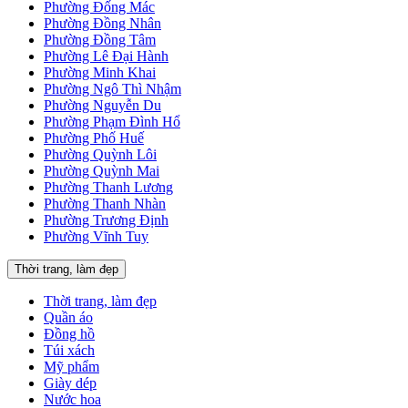
Phường Đống Mác
Phường Đồng Nhân
Phường Đồng Tâm
Phường Lê Đại Hành
Phường Minh Khai
Phường Ngô Thì Nhậm
Phường Nguyễn Du
Phường Phạm Đình Hổ
Phường Phố Huế
Phường Quỳnh Lôi
Phường Quỳnh Mai
Phường Thanh Lương
Phường Thanh Nhàn
Phường Trương Định
Phường Vĩnh Tuy
Thời trang, làm đẹp
Thời trang, làm đẹp
Quần áo
Đồng hồ
Túi xách
Mỹ phẩm
Giày dép
Nước hoa